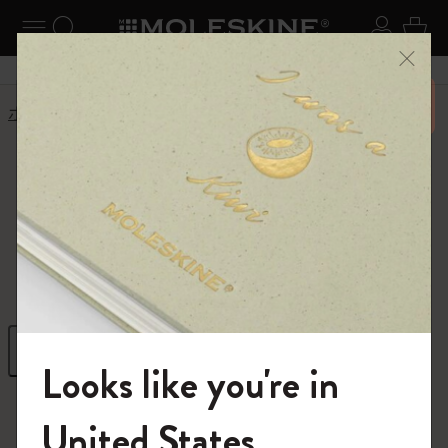
ニューを閉じる
ナビゲーションの切替
検索 (キーワードなど)
ログイ
カー
メニ
6,500円以上のご購入で送料無料
ホーム
ショップ
ギフト
お誕生日
お誕生日
想像力を広げるギフトで祝う大切な日。
フィルター
並び替え
Looks like you're in
75 プロダクツ
モレスキンの世界へようこそ
United States