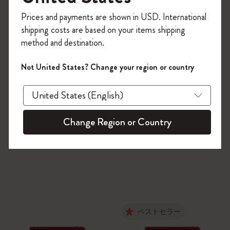
今すぐ会員登録して、コード
Prices and payments are shown in USD. International
「
WELCOME10
」を入力すると、初回注
shipping costs are based on your items shipping
文が10%オフ＋送料無料になります。セ
method and destination.
ール・アウトレット品は適用外。
Moleskineアカウントを作成して限定オフ
Not United States? Change your region or country
ァーや会員特典、さらに多くのインスピ
レーションを手に入れましょう。
今すぐ会員登録 !
Change Region or Country
ベストセラー