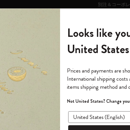
別注＆コーポ
キンス
パーソナライズサ
ストー
モレスキン
Looks like you
ービス
リー
の世界
テゴリ
サブカテゴリ
サブカテゴリ
United States
6,500円以上のご購入で送料無料
モレスキンの世界
ノートブック
ダイアリー
すべて見る
モレスキンスマート
Reframe サングラス
キム・ジョンギコレクション
すべて見る
アートを愛する方への贈り物
カントリー・テーマ・ピンズ・コレク
プライドをいつも胸に
スマートライティング・システム
Notes
り物
ション
The Original Notebook
パーソナル・ダイアリー
スマートライティング・システム
Blackwing x モレスキン
ムーミン コレクション
Impressions of Impressionism コレクショ
バックパック
プロフェッショナルへの贈り物
Mardi Mercredi × モレスキン
スマートノートブック
モレスキン Journal
10% オフと送料無料
*
メールアドレス
Prices and payments are sh
ン
で1冊無料
International shipping costs
ミニノートブックチャーム
12カ月ダイアリー
モレスキンスマートスマートとは
Kaweco x モレスキン
キム・ジョンギコレクション
限定版バックパック
ミニマリストへの贈り物
スマートダイアリー
モレスキン Planner
月有効）
Gifts for Professionals
モレスキンの世
カサ・バトリョ 限定版コレクション
items shipping method and d
の先行アクセス
*
パスワード
カイエ ＆ ジャーナル
15ヶ月プランナー
アプリ・サービス
ペン & ペンシル
「Alice's Adventures in Wonderland」コレ
Shopper paper – made Collection
マキシマリストへの贈り物
プライズ
combine elegance and functionality. Pens, high-quality note
クション
ゴッホ美術館
報をいち早くチェック
Not United States? Change your
今すぐ会員登録
カスタムノートブック
18ヶ月プランナー
アクセサリー＆リフィル
デバイスバッグ & バックパック
ファッションを愛する方への贈り物
ス
パスワードを忘れた方はこち
those aiming for success.
「
WELCOME10
」を
『ロード・オブ・ザ・リング』コレク
このデバイスで情
限定版
ウィークリープランナー
ション
Legendary
旅人への贈り物
回注文が10%オフ
ます。セール・ア