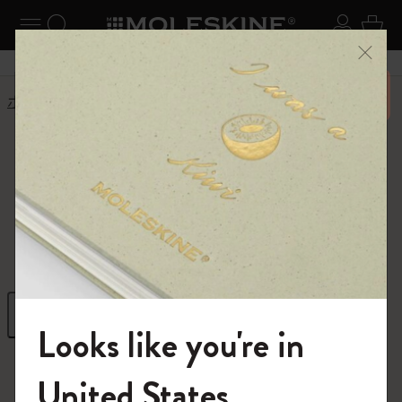
ニューを閉じる
ナビゲーションの切替
検索 (キーワードなど)
ログイ
カー
メニ
6,500円以上のご購入で送料無料
ホーム
ショップ
ギフト
ギフト
クリエイティブな発想を高めるギフト
フィルター
並び替え
Looks like you're in
296 プロダクツ
モレスキンの世界へようこそ
United States