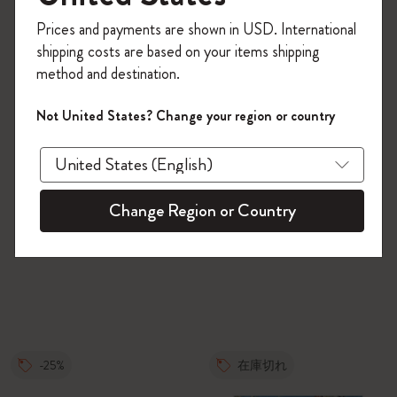
今すぐ会員登録して、コード
Prices and payments are shown in USD. International
「
WELCOME10
」を入力すると、初回注
shipping costs are based on your items shipping
文が10%オフ＋送料無料になります。セ
method and destination.
ール・アウトレット品は適用外。
Moleskineアカウントを作成して限定オフ
Not United States? Change your region or country
ァーや会員特典、さらに多くのインスピ
レーションを手に入れましょう。
今すぐ会員登録 !
Change Region or Country
-25%
在庫切れ