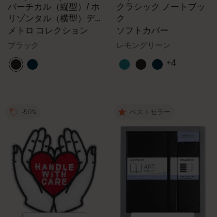
バーチカル（縦型）/ ホ
クラシック ノートブッ
リゾンタル（横型）デ
ク
バイス バック - 15イン
メトロ コレクション
ソフトカバー
チ
ブラック
レモングリーン
+4
-50%
ベストセラー