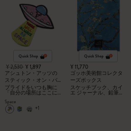
Quick Shop
Quick Shop
¥ 2,530
¥ 1,897
¥ 11,770
アシュトン・アッツの
ゴッホ美術館コレクタ
スティック・オン・パ
ーズボックス
ッチ
プライドをいつも胸に
スケッチブック、カイ
「自分の場所はここに
エ ジャーナル、鉛筆＋
ある」
シャープナー
Space
+1