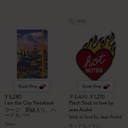
-50%
Quick Shop
Quick Shop
¥ 5,280
¥ 2,420
¥ 1,210
I am the City Notebook
Patch Stick to love by
Jean André
ラージ、罫線入り、ハ
ードカバー
Stick to love by Jean André
Tokyo
ホットなメモに