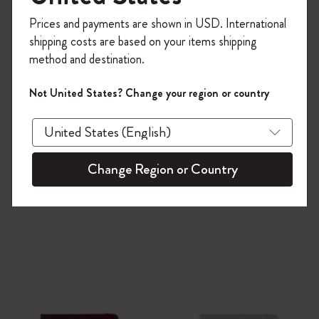
今すぐ会員登録して、コード
Prices and payments are shown in USD. International
「
WELCOME10
」を入力すると、初回注
shipping costs are based on your items shipping
文が10%オフ＋送料無料になります。セ
method and destination.
ール・アウトレット品は適用外。
Moleskineアカウントを作成して限定オフ
Not United States? Change your region or country
ァーや会員特典、さらに多くのインスピ
レーションを手に入れましょう。
今すぐ会員登録 !
Change Region or Country