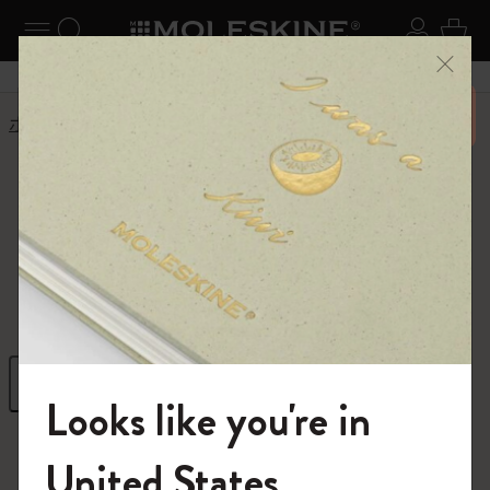
ニューを閉じる
ナビゲーションの切替
検索 (キーワードなど)
ログイ
カー
メニ
6,500円以上のご購入で送料無料
ホーム
ショップ
ギフト
ギフト
クリエイティブな発想を高めるギフト
フィルター
並び替え
Looks like you're in
296 プロダクツ
モレスキンの世界へようこそ
United States