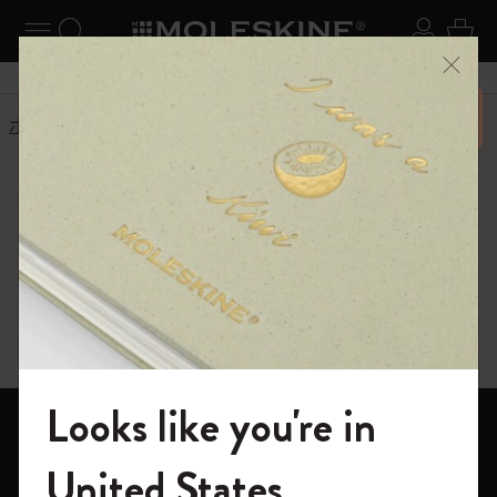
ニューを閉じる
ナビゲーションの切替
検索 (キーワードなど)
ログイ
カー
メニ
6,500円以上のご購入で送料無料
ホーム
ショップ
ギフト
ギフト
クリエイティブな発想を高めるギフト
Looks like you're in
ノートブック
モレスキンの世界へようこそ
United States
ダイアリー