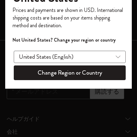
モレスキンスマート
今すぐ会員登録して、コード
Prices and payments are shown in USD. International
「
WELCOME10
」を入力すると、初回注
限定版
shipping costs are based on your items shipping
文が10%オフ＋送料無料になります。セ
method and destination.
バッグ
ール・アウトレット品は適用外。
Moleskineアカウントを作成して限定オフ
Not United States? Change your region or country
ァーや会員特典、さらに多くのインスピ
会員登録はこちら
レーションを手に入れましょう。
ニュースレター登録
今すぐ会員登録 !
Change Region or Country
*
メールアドレス
購読する
ヘルプガイド
会社