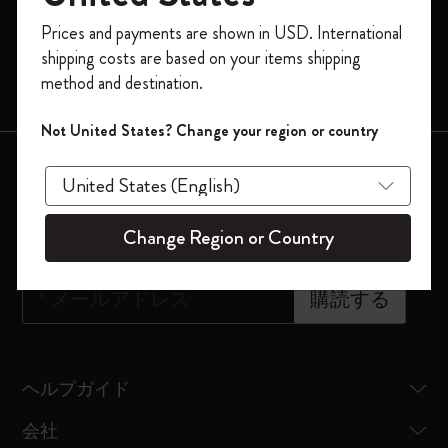
モレスキンスマート
今すぐ会員登録して、コード
Prices and payments are shown in USD. International
「
WELCOME10
」を入力すると、初回注
限定版
shipping costs are based on your items shipping
文が10%オフ＋送料無料になります。セ
method and destination.
バッグ
ール・アウトレット品は適用外。
Moleskineアカウントを作成して限定オフ
Not United States? Change your region or country
ァーや会員特典、さらに多くのインスピ
会員登録はこちら
レーションを手に入れましょう。
ニュースレター登録
今すぐ会員登録 !
Change Region or Country
*
メールアドレス
購読する
ヘルプガイド
会社