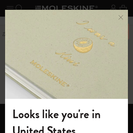
ニューを閉じる
ナビゲーションの切替
検索 (キーワードなど)
ログイ
カー
メニ
6,500円以上のご購入で送料無料
ホーム
ショップ
ギフト
ギフト
クリエイティブな発想を高めるギフト
Looks like you're in
ノートブック
モレスキンの世界へようこそ
United States
ダイアリー