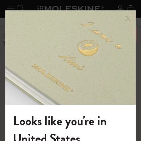
ニューを閉じる
ナビゲーションの切替
検索 (キーワードなど)
ログイ
カー
メニ
6,500円以上のご購入で送料無料
ホーム
ショップ
ノートブック
カスタムノートブック
Custom and
Personalized Planners
Customizable planners designed to fit your
unique style and needs.
Looks like you're in
モレスキンの世界へようこそ
United States