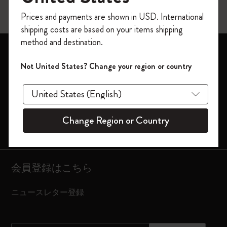
今すぐ会員登録して、コード
Prices and payments are shown in USD. International
「
WELCOME10
」を入力すると、初回注
shipping costs are based on your items shipping
文が10%オフ＋送料無料になります。セ
method and destination.
ール・アウトレット品は適用外。
ノートブック
Moleskineアカウントを作成して限定オフ
Not United States? Change your region or country
ダイアリー
ァーや会員特典、さらに多くのインスピ
レーションを手に入れましょう。
モレスキンスマート
限定版
今すぐ会員登録 !
Change Region or Country
バッグ
会員登録はこちら
ニュースレター登録