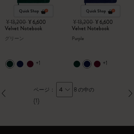
Quick Shop
Quick Shop
¥ 13,200
¥ 6,600
¥ 13,200
¥ 6,600
Velvet Notebook
Velvet Notebook
グリーン
Purple
+1
+1
4
ページ：
8 の中の
{1}