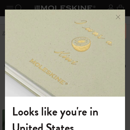
ニューを閉じる
ナビゲーションの切替
検索 (キーワードなど)
ログイ
カー
メニ
6,500円以上のご購入で送料無料
ホーム
ショップ
ノートブック
Moleskine Notebooks,
Journals and Cahiers
種類豊富なノートブックの中から、あなた
の才能を解き放つ1冊を。
Looks like you're in
モレスキンの世界へようこそ
United States