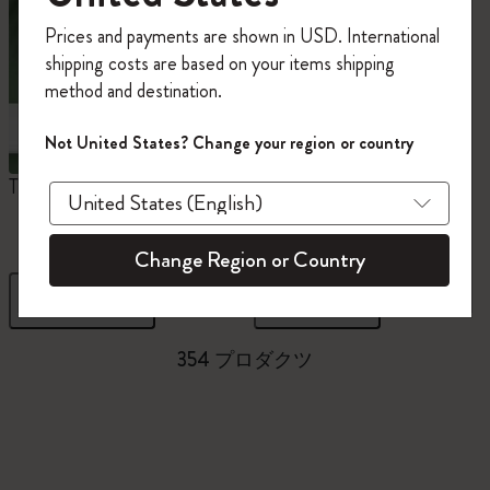
今すぐ会員登録して、コード
Prices and payments are shown in USD. International
「
WELCOME10
」を入力すると、初回注
shipping costs are based on your items shipping
文が10%オフ＋送料無料になります。セ
method and destination.
ール・アウトレット品は適用外。
Moleskineアカウントを作成して限定オフ
Not United States? Change your region or country
ァーや会員特典、さらに多くのインスピ
レーションを手に入れましょう。
The Original Notebook
ミニノートブックチャー
ム
今すぐ会員登録 !
Change Region or Country
フィルター
並び替え
354 プロダクツ