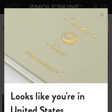
ニューを閉じる
ナビゲーションの切替
検索 (キーワードなど)
ログイ
カー
メニ
6,500円以上のご購入で送料無料
ホーム
ショップ
ノートブック
Moleskine Notebooks,
Journals and Cahiers
種類豊富なノートブックの中から、あなた
の才能を解き放つ1冊を。
Looks like you're in
モレスキンの世界へようこそ
United States