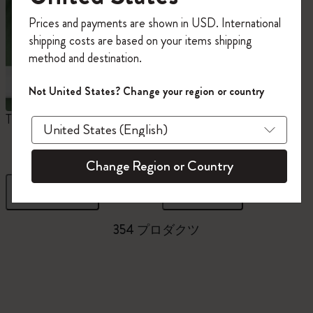
今すぐ会員登録して、コード
Prices and payments are shown in USD. International
「
WELCOME10
」を入力すると、初回注
shipping costs are based on your items shipping
文が10%オフ＋送料無料になります。セ
method and destination.
ール・アウトレット品は適用外。
Moleskineアカウントを作成して限定オフ
Not United States? Change your region or country
ァーや会員特典、さらに多くのインスピ
レーションを手に入れましょう。
The Original Notebook
ミニノートブックチャー
ム
今すぐ会員登録 !
Change Region or Country
フィルター
並び替え
354 プロダクツ