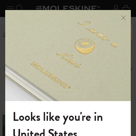
ニューを閉じる
ナビゲーションの切替
検索 (キーワードなど)
ログイ
カー
メニ
6,500円以上のご購入で送料無料
ホーム
ショップ
ノートブック
Moleskine Notebooks,
Journals and Cahiers
種類豊富なノートブックの中から、あなた
の才能を解き放つ1冊を。
Looks like you're in
モレスキンの世界へようこそ
United States