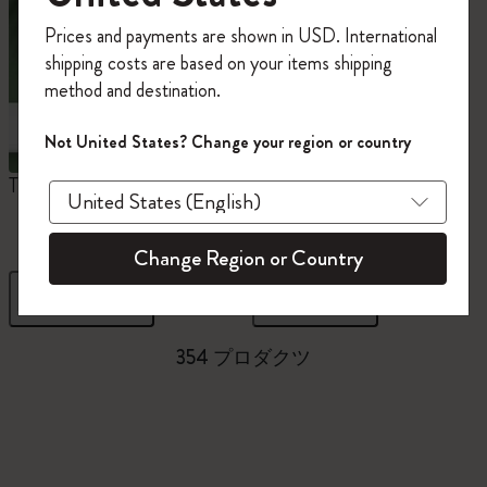
今すぐ会員登録して、コード
Prices and payments are shown in USD. International
「
WELCOME10
」を入力すると、初回注
shipping costs are based on your items shipping
文が10%オフ＋送料無料になります。セ
method and destination.
ール・アウトレット品は適用外。
Moleskineアカウントを作成して限定オフ
Not United States? Change your region or country
ァーや会員特典、さらに多くのインスピ
レーションを手に入れましょう。
The Original Notebook
ミニノートブックチャー
ム
今すぐ会員登録 !
Change Region or Country
フィルター
並び替え
354 プロダクツ