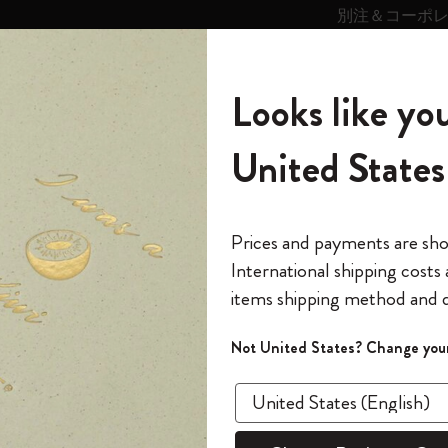
別注＆コーポ
キンス
パーソナライズサ
ストー
モレスキン
Looks like you
ービス
リー
の世界
テゴリ
サブカテゴリ
サブカテゴリ
United States
6,500円以上のご購入で送料無料
モレスキンの世界
ノートブック
ダイアリー
すべて見る
モレスキンスマート
Reframe サングラス
キム・ジョンギコレクション
すべて見る
アートを愛する方への贈り物
カントリー・テーマ・ピンズ・コレク
プライドをいつも胸に
スマートライティング・システム
Notes
ション
The Original Notebook
パーソナル・ダイアリー
スマートライティング・システム
Blackwing x モレスキン
ムーミン コレクション
Impressions of Impressionism コレクショ
バックパック
プロフェッショナルへの贈り物
Mardi Mercredi × モレスキン
スマートノートブック
モレスキン Journal
10% オフと送料無料
*
メールアドレス
Prices and payments are sh
ン
で1冊無料
International shipping costs
ミニノートブックチャーム
12カ月ダイアリー
モレスキンスマートスマートとは
Kaweco x モレスキン
キム・ジョンギコレクション
限定版バックパック
ミニマリストへの贈り物
スマートダイアリー
モレスキン Planner
月有効）
ine Notebooks, Journals and 
モレスキンの世
カサ・バトリョ 限定版コレクション
items shipping method and d
の先行アクセス
*
パスワード
カイエ ＆ ジャーナル
15ヶ月プランナー
アプリ・サービス
ペン & ペンシル
「Alice's Adventures in Wonderland」コレ
Shopper paper – made Collection
マキシマリストへの贈り物
プライズ
なノートブックの中から、あなたの才能を解き放
クション
ゴッホ美術館
報をいち早くチェック
Not United States? Change your
今すぐ会員登録
カスタムノートブック
18ヶ月プランナー
アクセサリー＆リフィル
デバイスバッグ & バックパック
ファッションを愛する方への贈り物
ス
パスワードを忘れた方はこち
「
WELCOME10
」を
『ロード・オブ・ザ・リング』コレク
このデバイスで情
限定版
ウィークリープランナー
ション
Legendary
旅人への贈り物
回注文が10%オフ
ます。セール・ア