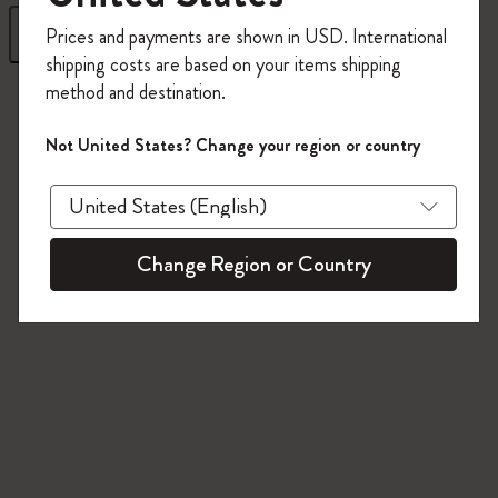
今すぐ会員登録して、コード
フィルター
並び替え
Prices and payments are shown in USD. International
「
WELCOME10
」を入力すると、初回注
shipping costs are based on your items shipping
文が10%オフ＋送料無料になります。セ
method and destination.
112 プロダクツ
ール・アウトレット品は適用外。
Moleskineアカウントを作成して限定オフ
Not United States? Change your region or country
ァーや会員特典、さらに多くのインスピ
レーションを手に入れましょう。
今すぐ会員登録 !
Change Region or Country