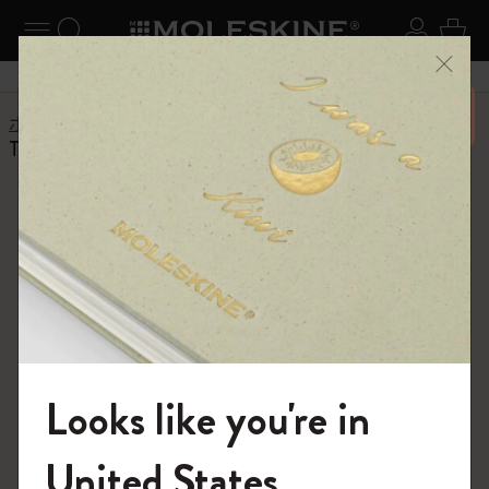
ニューを閉じる
ナビゲーションの切替
検索 (キーワードなど)
ログイ
カー
メニ
6,500円以上のご購入で送料無料
ホーム
ショップ
ノートブック
The Original Notebook
The Original and
Classic Notebooks
さまざまなカラーやレイアウトで展開され
るクラシックノートブックをぜひご覧くだ
Looks like you're in
さい。
モレスキンの世界へようこそ
United States