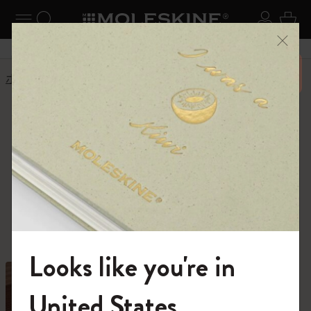
ニューを閉じる
ナビゲーションの切替
検索 (キーワードなど)
ログイ
カー
メニ
6,500円以上のご購入で送料無料
ホーム
ショップ
ライティングツール
ライティングツー
ル
ノートブックやダイアリーに欠かせないツ
ール
Looks like you're in
モレスキンの世界へようこそ
United States