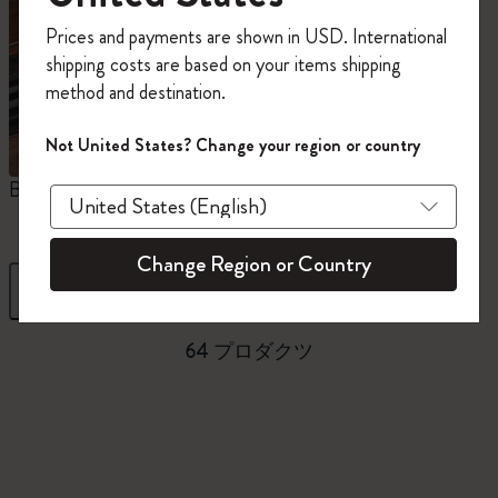
今すぐ会員登録して、コード
Prices and payments are shown in USD. International
「
WELCOME10
」を入力すると、初回注
shipping costs are based on your items shipping
文が10%オフ＋送料無料になります。セ
method and destination.
ール・アウトレット品は適用外。
Moleskineアカウントを作成して限定オフ
Not United States? Change your region or country
ァーや会員特典、さらに多くのインスピ
レーションを手に入れましょう。
Blackwing x モレスキン
Kaweco x モレスキン
今すぐ会員登録 !
Change Region or Country
フィルター
並び替え
64 プロダクツ