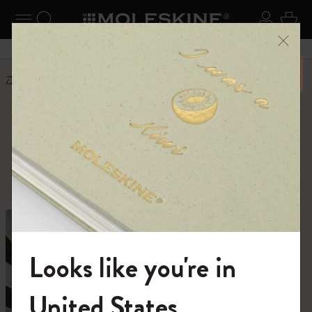
ニューを閉じる
ナビゲーションの切替
検索 (キーワードなど)
ログイ
カー
メニ
6,500円以上のご購入で送料無料
ホーム
ショップ
ショップ
創作活動に必要なすべて。
Looks like you're in
モレスキンの世界へようこそ
United States