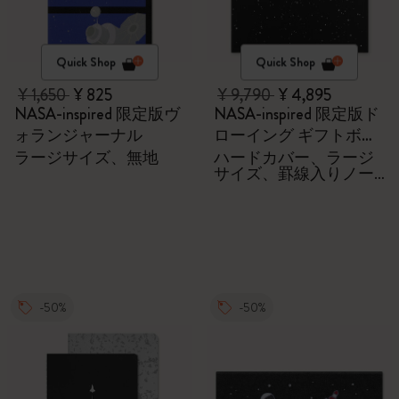
Quick Shop
Quick Shop
¥ 1,650
¥ 825
¥ 9,790
¥ 4,895
NASA-inspired 限定版ヴ
NASA-inspired 限定版ド
ォランジャーナル
ローイング ギフトボッ
クス
ラージサイズ、無地
ハードカバー、ラージ
サイズ、罫線入りノー
トブック。ブラックウ
ィング特製の鉛筆4本、
ピン2本
-50%
-50%