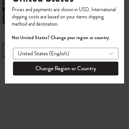
今すぐ会員登録して、コード
Prices and payments are shown in USD. International
「
WELCOME10
」を入力すると、初回注
shipping costs are based on your items shipping
文が10%オフ＋送料無料になります。セ
method and destination.
ール・アウトレット品は適用外。
ノートブック
ダイアリー
Moleskineアカウントを作成して限定オフ
Not United States? Change your region or country
ァーや会員特典、さらに多くのインスピ
レーションを手に入れましょう。
フィルター
並び替え
今すぐ会員登録 !
845 プロダクツ
Change Region or Country