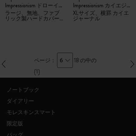
Impressionism ドローイ
Impressionism カイエジ
ングギフトボックス
ャーナル
ラージ、無地、ファブ
XLサイズ、横罫 カイエ
リック製ハードカバー
ジャーナル
付きノートブック、水
彩色鉛筆6本
6
ページ：
18 の中の
{1}
ノートブック
ダイアリー
モレスキンスマート
限定版
バッグ