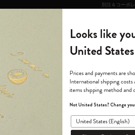
別注＆コーポ
キンス
パーソナライズサ
ストー
モレスキン
Looks like you
ービス
リー
の世界
テゴリ
サブカテゴリ
サブカテゴリ
United States
6,500円以上のご購入で送料無料
モレスキンの世界
ノートブック
ダイアリー
すべて見る
モレスキンスマート
Reframe サングラス
キム・ジョンギコレクション
すべて見る
アートを愛する方への贈り物
カントリー・テーマ・ピンズ・コレク
プライドをいつも胸に
スマートライティング・システム
Notes
ション
The Original Notebook
パーソナル・ダイアリー
スマートライティング・システム
Blackwing x モレスキン
ムーミン コレクション
Impressions of Impressionism コレクショ
バックパック
プロフェッショナルへの贈り物
Mardi Mercredi × モレスキン
スマートノートブック
モレスキン Journal
10% オフと送料無料
*
メールアドレス
Prices and payments are sh
ン
で1冊無料
International shipping costs
ミニノートブックチャーム
12カ月ダイアリー
モレスキンスマートスマートとは
Kaweco x モレスキン
キム・ジョンギコレクション
限定版バックパック
ミニマリストへの贈り物
スマートダイアリー
モレスキン Planner
月有効）
ショップ
モレスキンの世
カサ・バトリョ 限定版コレクション
items shipping method and d
の先行アクセス
*
パスワード
カイエ ＆ ジャーナル
15ヶ月プランナー
アプリ・サービス
ペン & ペンシル
「Alice's Adventures in Wonderland」コレ
Shopper paper – made Collection
マキシマリストへの贈り物
プライズ
クション
ゴッホ美術館
創作活動に必要なすべて。
報をいち早くチェック
Not United States? Change your
今すぐ会員登録
カスタムノートブック
18ヶ月プランナー
アクセサリー＆リフィル
デバイスバッグ & バックパック
ファッションを愛する方への贈り物
ス
パスワードを忘れた方はこち
「
WELCOME10
」を
『ロード・オブ・ザ・リング』コレク
このデバイスで情
限定版
ウィークリープランナー
ション
Legendary
旅人への贈り物
回注文が10%オフ
ます。セール・ア