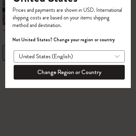
今すぐ会員登録して、コード
Prices and payments are shown in USD. International
「
WELCOME10
」を入力すると、初回注
shipping costs are based on your items shipping
文が10%オフ＋送料無料になります。セ
method and destination.
ール・アウトレット品は適用外。
ノートブック
ダイアリー
Moleskineアカウントを作成して限定オフ
Not United States? Change your region or country
ァーや会員特典、さらに多くのインスピ
レーションを手に入れましょう。
フィルター
並び替え
今すぐ会員登録 !
845 プロダクツ
Change Region or Country