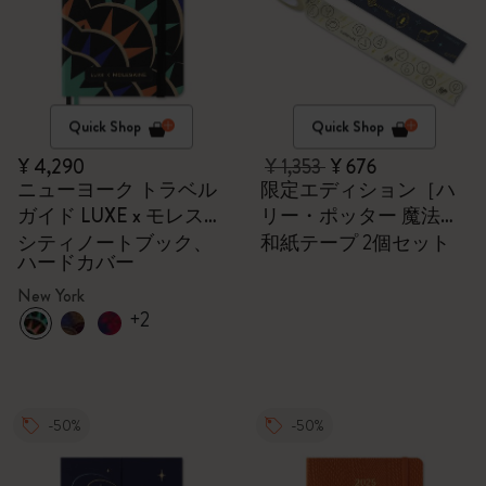
Quick Shop
Quick Shop
¥ 4,290
¥ 1,353
¥ 676
ニューヨーク トラベル
限定エディション［ハ
ガイド LUXE x モレスキ
リー・ポッター 魔法ワ
ン
ールド］
シティノートブック、
和紙テープ 2個セット
ハードカバー
New York
+2
-50%
-50%