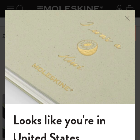
ニューを閉じる
ナビゲーションの切替
検索 (キーワードなど)
ログイ
カー
メニ
6,500円以上のご購入で送料無料
ホーム
ショップ
ショップ
創作活動に必要なすべて。
Looks like you're in
モレスキンの世界へようこそ
United States