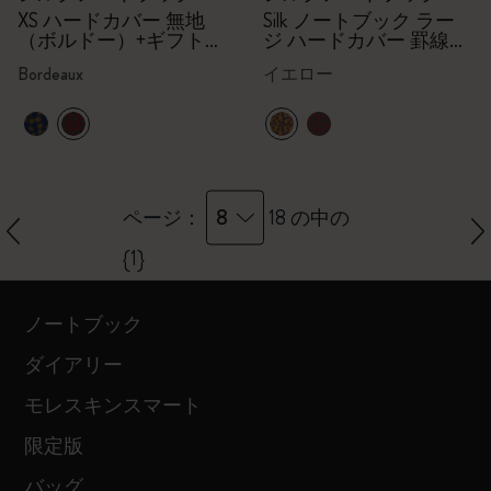
XS ハードカバー 無地
Silk ノートブック ラー
（ボルドー）+ギフトボ
ジ ハードカバー 罫線
ックス
（イエロー）,ギフトボ
Bordeaux
イエロー
ックス
8
ページ：
18 の中の
{1}
ノートブック
ダイアリー
モレスキンスマート
限定版
バッグ