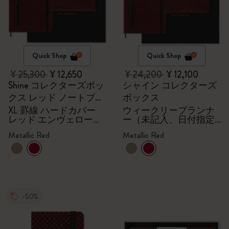
Quick Shop
Quick Shop
¥ 25,300
¥ 12,650
¥ 24,200
¥ 12,100
Shine コレクターズボッ
シャイン コレクターズ
クス レッド ノートブッ
ボックス
ク
XL 罫線 ハードカバー
ウィークリープランナ
レッド エンヴェロープ
ー（未記入、日付指定
Kaweco（カヴェコ）万
なし）、封筒、Kaweco
Metallic Red
Metallic Red
年筆（ブラック）
万年筆、メタリックレ
ッド
-50%