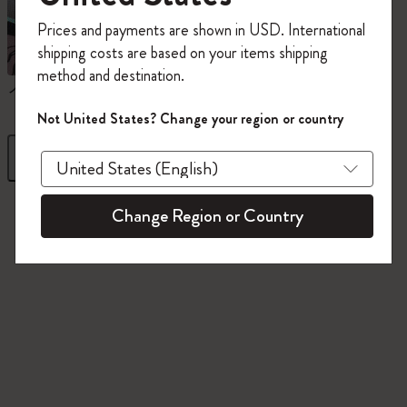
今すぐ会員登録して、コード
Prices and payments are shown in USD. International
「
WELCOME10
」を入力すると、初回注
shipping costs are based on your items shipping
文が10%オフ＋送料無料になります。セ
method and destination.
ール・アウトレット品は適用外。
ノートブック
ダイアリー
Moleskineアカウントを作成して限定オフ
Not United States? Change your region or country
ァーや会員特典、さらに多くのインスピ
レーションを手に入れましょう。
フィルター
並び替え
今すぐ会員登録 !
845 プロダクツ
Change Region or Country