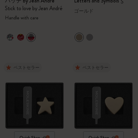
パッチ by Jean André
Letters and Symbols
S
Stick to love by Jean André
ゴールド
Handle with care
ベストセラー
ベストセラー
Quick Shop
Quick Shop