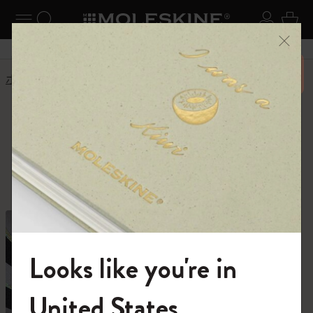
ニューを閉じる
ナビゲーションの切替
検索 (キーワードなど)
ログイ
カー
メニ
6,500円以上のご購入で送料無料
ホーム
ショップ
ショップ
創作活動に必要なすべて。
Looks like you're in
モレスキンの世界へようこそ
United States