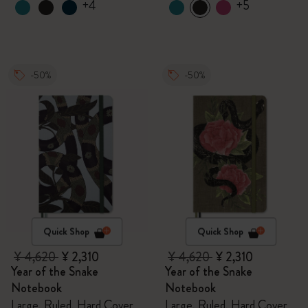
+4
+5
-50%
-50%
Quick Shop
Quick Shop
¥ 4,620
¥ 2,310
¥ 4,620
¥ 2,310
Year of the Snake
Year of the Snake
Notebook
Notebook
Large, Ruled, Hard Cover
Large, Ruled, Hard Cover