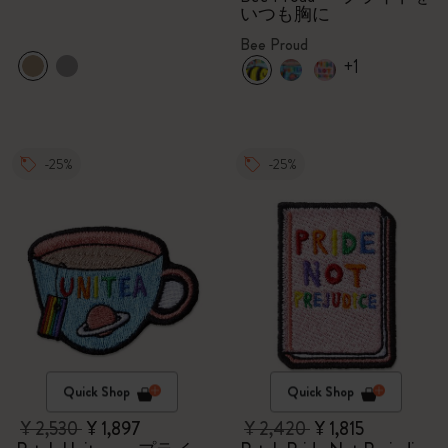
いつも胸に
Bee Proud
+1
-25%
-25%
Quick Shop
Quick Shop
¥ 2,530
¥ 1,897
¥ 2,420
¥ 1,815