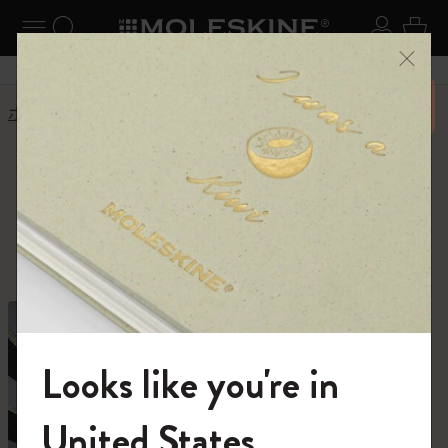
ニューを閉じる
ナビゲーションの切替
検索 (キーワードなど)
ログイ
カー
メニ
6,500円以上のご購入で送料無料
ホーム
ショップ
ショップ
創作活動に必要なすべて。
Looks like you're in
モレスキンの世界へようこそ
United States