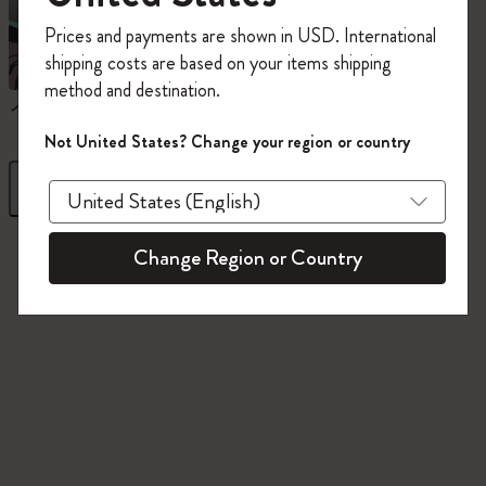
今すぐ会員登録して、コード
Prices and payments are shown in USD. International
「
WELCOME10
」を入力すると、初回注
shipping costs are based on your items shipping
文が10%オフ＋送料無料になります。セ
method and destination.
ール・アウトレット品は適用外。
ノートブック
ダイアリー
Moleskineアカウントを作成して限定オフ
Not United States? Change your region or country
ァーや会員特典、さらに多くのインスピ
レーションを手に入れましょう。
フィルター
並び替え
今すぐ会員登録 !
845 プロダクツ
Change Region or Country