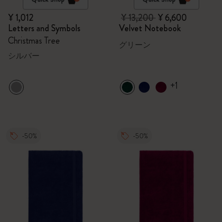
¥ 1,012
¥ 13,200
¥ 6,600
Letters and Symbols
Velvet Notebook
Christmas Tree
グリーン
シルバー
+1
-50%
-50%