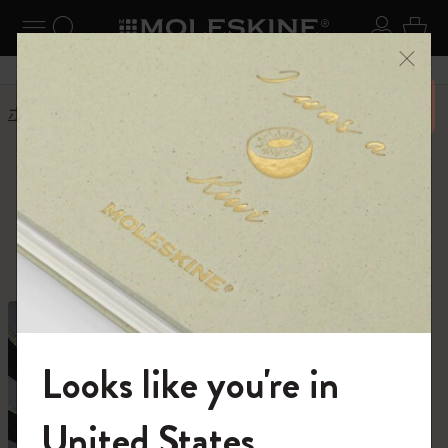
ニューを閉じる
ナビゲーションの切替
検索 (キーワードなど)
ログイ
カー
メニ
6,500円以上のご購入で送料無料
ホーム
ショップ
ショップ
創作活動に必要なすべて。
Looks like you're in
モレスキンの世界へようこそ
United States