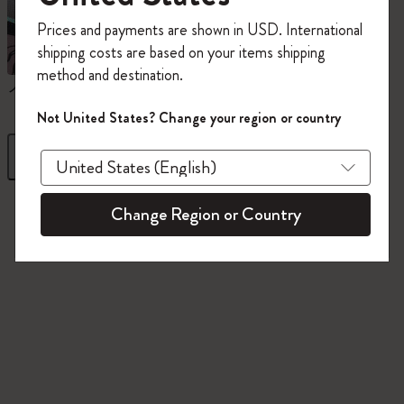
今すぐ会員登録して、コード
Prices and payments are shown in USD. International
「
WELCOME10
」を入力すると、初回注
shipping costs are based on your items shipping
文が10%オフ＋送料無料になります。セ
method and destination.
ール・アウトレット品は適用外。
ノートブック
ダイアリー
Moleskineアカウントを作成して限定オフ
Not United States? Change your region or country
ァーや会員特典、さらに多くのインスピ
レーションを手に入れましょう。
フィルター
並び替え
今すぐ会員登録 !
845 プロダクツ
Change Region or Country