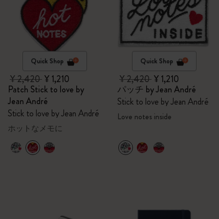
Quick Shop
Quick Shop
¥ 2,420
¥ 1,210
¥ 2,420
¥ 1,210
Patch Stick to love by
パッチ by Jean André
Jean André
Stick to love by Jean André
Stick to love by Jean André
Love notes inside
ホットなメモに