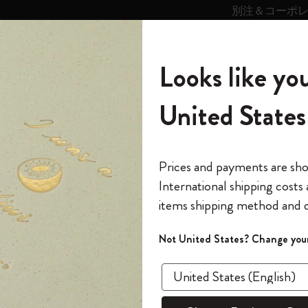
別注＆コーポ
キンス
パーソナライズサ
ストー
モレスキン
Looks like you
ービス
リー
の世界
テゴリ
サブカテゴリ
サブカテゴリ
United States
6,500円以上のご購入で送料無料
モレスキンの世界
ノートブック
ダイアリー
すべて見る
モレスキンスマート
Reframe サングラス
キム・ジョンギコレクション
すべて見る
アートを愛する方への贈り物
カントリー・テーマ・ピンズ・コレク
プライドをいつも胸に
スマートライティング・システム
Notes
ション
The Original Notebook
パーソナル・ダイアリー
スマートライティング・システム
Blackwing x モレスキン
ムーミン コレクション
Impressions of Impressionism コレクショ
バックパック
プロフェッショナルへの贈り物
Mardi Mercredi × モレスキン
スマートノートブック
モレスキン Journal
10% オフと送料無料
*
メールアドレス
Prices and payments are sh
ン
で1冊無料
International shipping costs
ミニノートブックチャーム
12カ月ダイアリー
モレスキンスマートスマートとは
Kaweco x モレスキン
キム・ジョンギコレクション
限定版バックパック
ミニマリストへの贈り物
スマートダイアリー
モレスキン Planner
月有効）
ショップ
モレスキンの世
カサ・バトリョ 限定版コレクション
items shipping method and d
の先行アクセス
*
パスワード
カイエ ＆ ジャーナル
15ヶ月プランナー
アプリ・サービス
ペン & ペンシル
「Alice's Adventures in Wonderland」コレ
Shopper paper – made Collection
マキシマリストへの贈り物
プライズ
クション
ゴッホ美術館
創作活動に必要なすべて。
報をいち早くチェック
Not United States? Change your
今すぐ会員登録
カスタムノートブック
18ヶ月プランナー
アクセサリー＆リフィル
デバイスバッグ & バックパック
ファッションを愛する方への贈り物
ス
パスワードを忘れた方はこち
「
WELCOME10
」を
『ロード・オブ・ザ・リング』コレク
このデバイスで情
限定版
ウィークリープランナー
ション
Legendary
旅人への贈り物
回注文が10%オフ
ます。セール・ア