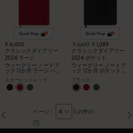
Quick Shop
Quick Shop
¥ 4,400
¥ 3,630
¥ 1,089
クラシックダイアリー
クラシックダイアリー
2024 ラージ
2024 ポケット
ウィークリー ノートブ
ウィークリー ノートブ
ック 12か月 ラージ ハー
ック 12か月 ポケット ソ
ドカバー（スカーレッ
フトカバー（ブラッ
スカーレットレッド
ブラック
トレッド）
ク）
4
ページ：
5 の中の
{1}