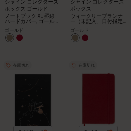
シャイン コレクターズ
シャイン コレクターズ
ボックス ゴールド
ボックス
ノートブック XL 罫線
ウィークリープランナ
ハードカバー, ゴールド
ー（未記入、日付指定
エンヴェロープ,
なし）、封筒、Kaweco
ゴールド
ゴールド
Kaweco（カヴェコ）万
万年筆、ゴールド
年筆（ブラック）
在庫切れ
在庫切れ