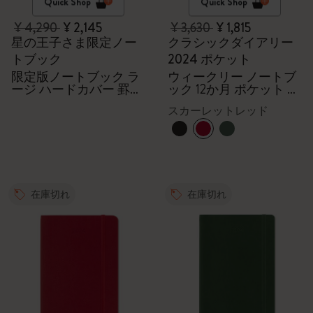
Quick Shop
Quick Shop
¥ 4,290
¥ 2,145
¥ 3,630
¥ 1,815
星の王子さま限定ノー
クラシックダイアリー
トブック
2024 ポケット
限定版ノートブック ラ
ウィークリー ノートブ
ージ ハードカバー 罫線
ック 12か月 ポケット ハ
（ブラック）＋ギフト
ードカバー（スカーレ
スカーレットレッド
ボックス
ットレッド
在庫切れ
在庫切れ