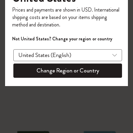
今すぐ会員登録して、コード
Prices and payments are shown in USD. International
「
WELCOME10
」を入力すると、初回注
shipping costs are based on your items shipping
文が10%オフ＋送料無料になります。セ
method and destination.
ール・アウトレット品は適用外。
Moleskineアカウントを作成して限定オフ
Not United States? Change your region or country
ァーや会員特典、さらに多くのインスピ
レーションを手に入れましょう。
今すぐ会員登録 !
Change Region or Country