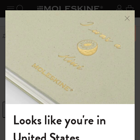
ニューを閉じる
ナビゲーションの切替
検索 (キーワードなど)
ログイ
カー
メニ
6,500円以上のご購入で送料無料
ホーム
ショップ
Paper products
Paper products
FSC™ certified
フィルター
並び替え
Looks like you're in
212 プロダクツ
モレスキンの世界へようこそ
United States