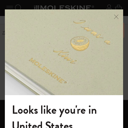
ニューを閉じる
ナビゲーションの切替
検索 (キーワードなど)
ログイ
カー
メニ
6,500円以上のご購入で送料無料
ホーム
ショップ
Paper products
Paper products
FSC™ certified
Looks like you're in
ノートブック
モレスキンの世界へようこそ
United States
ダイアリー