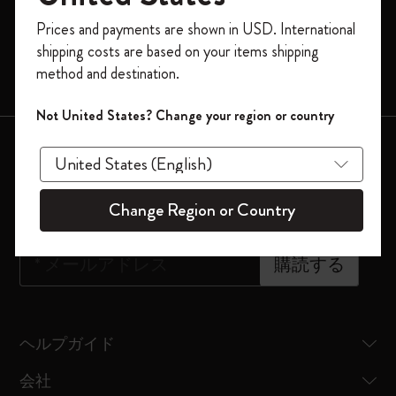
モレスキンスマート
今すぐ会員登録して、コード
Prices and payments are shown in USD. International
「
WELCOME10
」を入力すると、初回注
限定版
shipping costs are based on your items shipping
文が10%オフ＋送料無料になります。セ
method and destination.
バッグ
ール・アウトレット品は適用外。
Moleskineアカウントを作成して限定オフ
Not United States? Change your region or country
ァーや会員特典、さらに多くのインスピ
会員登録はこちら
レーションを手に入れましょう。
ニュースレター登録
今すぐ会員登録 !
Change Region or Country
*
メールアドレス
購読する
ヘルプガイド
会社