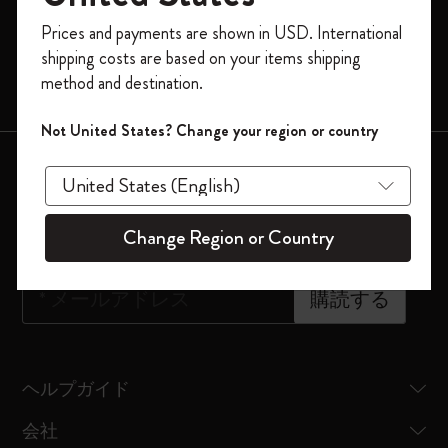
モレスキンスマート
今すぐ会員登録して、コード
Prices and payments are shown in USD. International
「
WELCOME10
」を入力すると、初回注
限定版
shipping costs are based on your items shipping
文が10%オフ＋送料無料になります。セ
method and destination.
バッグ
ール・アウトレット品は適用外。
Moleskineアカウントを作成して限定オフ
Not United States? Change your region or country
ァーや会員特典、さらに多くのインスピ
会員登録はこちら
レーションを手に入れましょう。
ニュースレター登録
今すぐ会員登録 !
Change Region or Country
*
メールアドレス
購読する
ヘルプガイド
会社