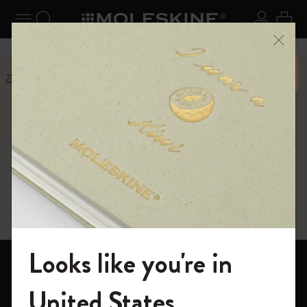
ニューを閉じる
ナビゲーションの切替
検索 (キーワードなど)
ログイ
カー
メニ
6,500円以上のご購入で送料無料
ホーム
ショップ
Paper products
Paper products
FSC™ certified
Looks like you're in
ノートブック
モレスキンの世界へようこそ
United States
ダイアリー