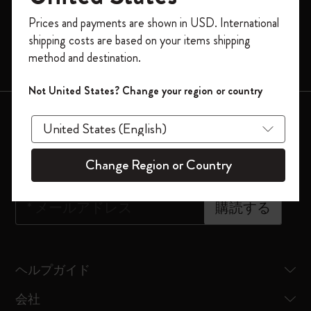
モレスキンスマート
今すぐ会員登録して、コード
Prices and payments are shown in USD. International
「
WELCOME10
」を入力すると、初回注
限定版
shipping costs are based on your items shipping
文が10%オフ＋送料無料になります。セ
method and destination.
バッグ
ール・アウトレット品は適用外。
Moleskineアカウントを作成して限定オフ
Not United States? Change your region or country
ァーや会員特典、さらに多くのインスピ
会員登録はこちら
レーションを手に入れましょう。
ニュースレター登録
今すぐ会員登録 !
Change Region or Country
*
メールアドレス
購読する
ヘルプガイド
会社