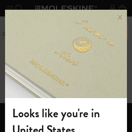
ニューを閉じる
ナビゲーションの切替
検索 (キーワードなど)
ログイ
カー
メニ
6,500円以上のご購入で送料無料
ホーム
ショップ
Paper products
Paper products
FSC™ certified
Looks like you're in
ノートブック
モレスキンの世界へようこそ
United States
ダイアリー