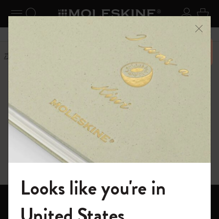
ニューを閉じる
ナビゲーションの切替
検索 (キーワードなど)
ログイ
カー
メニ
6,500円以上のご購入で送料無料
ホーム
ショップ
ギフト
法人
法人
ビジネス向け大口購入割引に関する情報を
確認する
Looks like you're in
モレスキンの世界へようこそ
ノートブック
United States