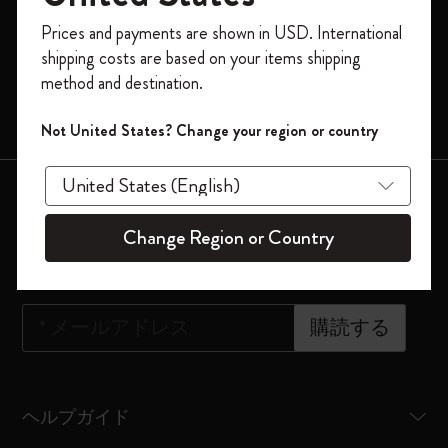
ダイアリー
今すぐ会員登録して、コード
Prices and payments are shown in USD. International
「
WELCOME10
」を入力すると、初回注
モレスキンスマート
shipping costs are based on your items shipping
文が10%オフ＋送料無料になります。セ
限定版
method and destination.
ール・アウトレット品は適用外。
バッグ
Moleskineアカウントを作成して限定オフ
Not United States? Change your region or country
ァーや会員特典、さらに多くのインスピ
レーションを手に入れましょう。
会員登録はこちら
今すぐ会員登録 !
Change Region or Country
ニュースレター登録
*
メールアドレス
購読する
ヘルプガイド