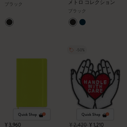
バイス バック - 15イン
メトロ コレクション
ブラック
チ
ブラック
-50%
Quick Shop
Quick Shop
¥ 3,960
¥ 2,420
¥ 1,210