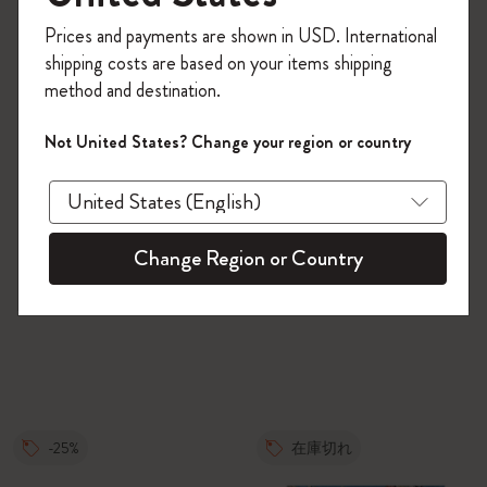
今すぐ会員登録して、コード
Prices and payments are shown in USD. International
「
WELCOME10
」を入力すると、初回注
shipping costs are based on your items shipping
文が10%オフ＋送料無料になります。セ
method and destination.
ール・アウトレット品は適用外。
Moleskineアカウントを作成して限定オフ
Not United States? Change your region or country
ァーや会員特典、さらに多くのインスピ
レーションを手に入れましょう。
今すぐ会員登録 !
Change Region or Country
-25%
在庫切れ