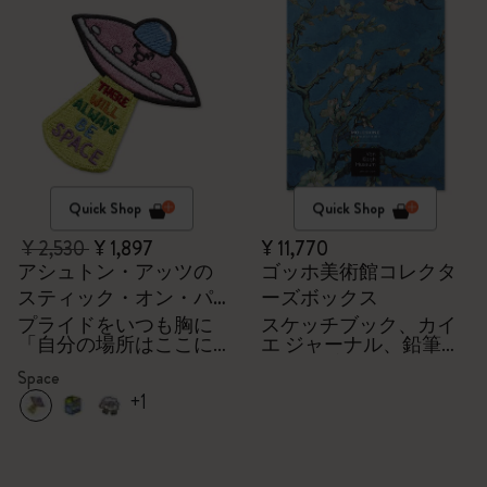
Quick Shop
Quick Shop
¥ 2,530
¥ 1,897
¥ 11,770
アシュトン・アッツの
ゴッホ美術館コレクタ
スティック・オン・パ
ーズボックス
ッチ
プライドをいつも胸に
スケッチブック、カイ
「自分の場所はここに
エ ジャーナル、鉛筆＋
ある」
シャープナー
Space
+1