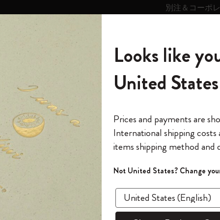
別注＆コーポ
キンス
パーソナライズサ
ストー
モレスキン
Looks like you
ービス
リー
の世界
テゴリ
サブカテゴリ
サブカテゴリ
United States
6,500円以上のご購入で送料無料
モレスキンの世界
ノートブック
ダイアリー
すべて見る
モレスキンスマート
Reframe サングラス
キム・ジョンギコレクション
すべて見る
アートを愛する方への贈り物
カントリー・テーマ・ピンズ・コレク
プライドをいつも胸に
スマートライティング・システム
Notes
ション
The Original Notebook
パーソナル・ダイアリー
スマートライティング・システム
Blackwing x モレスキン
ムーミン コレクション
Impressions of Impressionism コレクショ
バックパック
プロフェッショナルへの贈り物
Mardi Mercredi × モレスキン
スマートノートブック
モレスキン Journal
10% オフと送料無料
*
メールアドレス
Prices and payments are sh
ン
で1冊無料
International shipping costs
ミニノートブックチャーム
12カ月ダイアリー
モレスキンスマートスマートとは
Kaweco x モレスキン
キム・ジョンギコレクション
限定版バックパック
ミニマリストへの贈り物
スマートダイアリー
モレスキン Planner
月有効）
ギフト
モレスキンの世
カサ・バトリョ 限定版コレクション
items shipping method and d
の先行アクセス
*
パスワード
カイエ ＆ ジャーナル
15ヶ月プランナー
アプリ・サービス
ペン & ペンシル
「Alice's Adventures in Wonderland」コレ
Shopper paper – made Collection
マキシマリストへの贈り物
プライズ
クリエイティブな発想を高めるギフト
クション
ゴッホ美術館
報をいち早くチェック
Not United States? Change your
今すぐ会員登録
カスタムノートブック
18ヶ月プランナー
アクセサリー＆リフィル
デバイスバッグ & バックパック
ファッションを愛する方への贈り物
ス
パスワードを忘れた方はこち
「
WELCOME10
」を
『ロード・オブ・ザ・リング』コレク
このデバイスで情
限定版
ウィークリープランナー
ション
Legendary
旅人への贈り物
回注文が10%オフ
ます。セール・ア