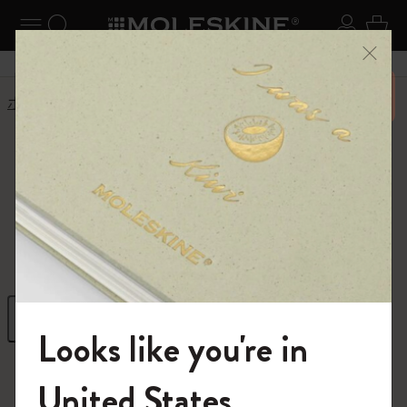
ニューを閉じる
ナビゲーションの切替
検索 (キーワードなど)
ログイ
カー
メニ
6,500円以上のご購入で送料無料
ホーム
ショップ
ギフト
ギフト
クリエイティブな発想を高めるギフト
フィルター
並び替え
Looks like you're in
296 プロダクツ
モレスキンの世界へようこそ
United States