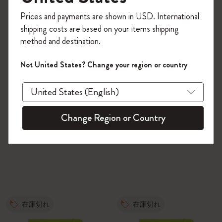
今すぐ会員登録して、コード
Prices and payments are shown in USD. International
「
WELCOME10
」を入力すると、初回注
shipping costs are based on your items shipping
文が10%オフ＋送料無料になります。セ
method and destination.
ール・アウトレット品は適用外。
Moleskineアカウントを作成して限定オフ
Not United States? Change your region or country
ァーや会員特典、さらに多くのインスピ
レーションを手に入れましょう。
今すぐ会員登録 !
Change Region or Country
在庫切れ
在庫切れ