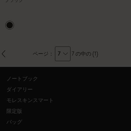
ブラック
7
ページ：
7 の中の {1}
ノートブック
ダイアリー
モレスキンスマート
限定版
バッグ