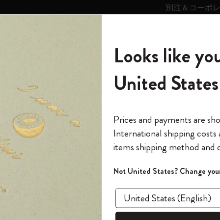
別注＆コーポ
キンス
パーソナライズサ
ストー
モレスキン
Looks like you
ービス
リー
の世界
テゴリ
サブカテゴリ
サブカテゴリ
United States
6,500円以上のご購入で送料無料
モレスキンの世界
ノートブック
ダイアリー
すべて見る
モレスキンスマート
Reframe サングラス
キム・ジョンギコレクション
すべて見る
アートを愛する方への贈り物
カントリー・テーマ・ピンズ・コレク
プライドをいつも胸に
スマートライティング・システム
Notes
ション
The Original Notebook
パーソナル・ダイアリー
スマートライティング・システム
Blackwing x モレスキン
ムーミン コレクション
Impressions of Impressionism コレクショ
バックパック
プロフェッショナルへの贈り物
Mardi Mercredi × モレスキン
スマートノートブック
モレスキン Journal
10% オフと送料無料
*
メールアドレス
Prices and payments are sh
ン
で1冊無料
International shipping costs
ミニノートブックチャーム
12カ月ダイアリー
モレスキンスマートスマートとは
Kaweco x モレスキン
キム・ジョンギコレクション
限定版バックパック
ミニマリストへの贈り物
スマートダイアリー
モレスキン Planner
月有効）
ギフト
モレスキンの世
カサ・バトリョ 限定版コレクション
items shipping method and d
の先行アクセス
*
パスワード
カイエ ＆ ジャーナル
15ヶ月プランナー
アプリ・サービス
ペン & ペンシル
「Alice's Adventures in Wonderland」コレ
Shopper paper – made Collection
マキシマリストへの贈り物
プライズ
クリエイティブな発想を高めるギフト
クション
ゴッホ美術館
報をいち早くチェック
Not United States? Change your
今すぐ会員登録
カスタムノートブック
18ヶ月プランナー
アクセサリー＆リフィル
デバイスバッグ & バックパック
ファッションを愛する方への贈り物
ス
パスワードを忘れた方はこち
「
WELCOME10
」を
『ロード・オブ・ザ・リング』コレク
このデバイスで情
限定版
ウィークリープランナー
ション
Legendary
旅人への贈り物
回注文が10%オフ
ます。セール・ア