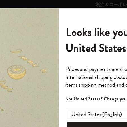
別注＆コーポ
キンス
パーソナライズサ
ストー
モレスキン
Looks like you
ービス
リー
の世界
テゴリ
サブカテゴリ
サブカテゴリ
United States
6,500円以上のご購入で送料無料
モレスキンの世界
ノートブック
ダイアリー
すべて見る
モレスキンスマート
Reframe サングラス
キム・ジョンギコレクション
すべて見る
アートを愛する方への贈り物
カントリー・テーマ・ピンズ・コレク
プライドをいつも胸に
スマートライティング・システム
Notes
ション
The Original Notebook
パーソナル・ダイアリー
スマートライティング・システム
Blackwing x モレスキン
ムーミン コレクション
Impressions of Impressionism コレクショ
バックパック
プロフェッショナルへの贈り物
Mardi Mercredi × モレスキン
スマートノートブック
モレスキン Journal
10% オフと送料無料
*
メールアドレス
Prices and payments are sh
ン
で1冊無料
International shipping costs
ミニノートブックチャーム
12カ月ダイアリー
モレスキンスマートスマートとは
Kaweco x モレスキン
キム・ジョンギコレクション
限定版バックパック
ミニマリストへの贈り物
スマートダイアリー
モレスキン Planner
月有効）
ギフト
モレスキンの世
カサ・バトリョ 限定版コレクション
items shipping method and d
の先行アクセス
*
パスワード
カイエ ＆ ジャーナル
15ヶ月プランナー
アプリ・サービス
ペン & ペンシル
「Alice's Adventures in Wonderland」コレ
Shopper paper – made Collection
マキシマリストへの贈り物
プライズ
クリエイティブな発想を高めるギフト
クション
ゴッホ美術館
報をいち早くチェック
Not United States? Change your
今すぐ会員登録
カスタムノートブック
18ヶ月プランナー
アクセサリー＆リフィル
デバイスバッグ & バックパック
ファッションを愛する方への贈り物
ス
パスワードを忘れた方はこち
「
WELCOME10
」を
『ロード・オブ・ザ・リング』コレク
このデバイスで情
限定版
ウィークリープランナー
ション
Legendary
旅人への贈り物
回注文が10%オフ
ます。セール・ア