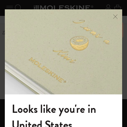
ニューを閉じる
ナビゲーションの切替
検索 (キーワードなど)
ログイ
カー
メニ
6,500円以上のご購入で送料無料
ホーム
ショップ
ギフト
ギフト
クリエイティブな発想を高めるギフト
Looks like you're in
ノートブック
モレスキンの世界へようこそ
United States
ダイアリー