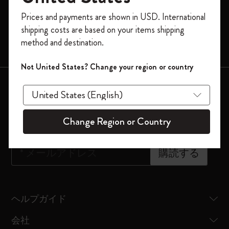
モレスキンスマート
今すぐ会員登録して、コード
Prices and payments are shown in USD. International
「
WELCOME10
」を入力すると、初回注
限定版
shipping costs are based on your items shipping
文が10%オフ＋送料無料になります。セ
method and destination.
バッグ
ール・アウトレット品は適用外。
Moleskineアカウントを作成して限定オフ
Not United States? Change your region or country
ァーや会員特典、さらに多くのインスピ
会員登録はこちら
レーションを手に入れましょう。
ニュースレター登録
今すぐ会員登録 !
Change Region or Country
*
メールアドレス
購読する
ヘルプガイド
会社