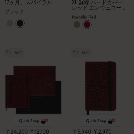
ク
12ヶ月、スパイラル
XL 罫線 ハードカバー
レッド エンヴェロープ
ブラック
Kaweco（カヴェコ）万
Metallic Red
年筆（ブラック）
-50%
-50%
Quick Shop
Quick Shop
¥ 24,200
¥ 12,100
¥ 5,940
¥ 2,970