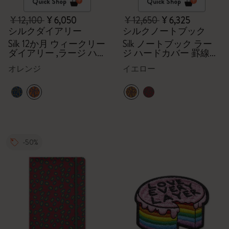
Quick Shop
Quick Shop
¥ 12,100
¥ 6,050
¥ 12,650
¥ 6,325
シルクダイアリー
シルクノートブック
Silk 12か月 ウィークリー
Silk ノートブック ラー
ダイアリー ,ラージ ハー
ジ ハードカバー 罫線
ドカバー（オレンジ）,
（イエロー）,ギフトボ
オレンジ
イエロー
ギフトボックス
ックス
-50%