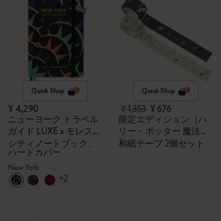
Quick Shop
Quick Shop
¥ 4,290
¥ 1,353
¥ 676
ニューヨーク トラベル
限定エディション［ハ
ガイド LUXE x モレスキ
リー・ポッター 魔法ワ
ン
ールド］
シティノートブック、
和紙テープ 2個セット
ハードカバー
New York
+2