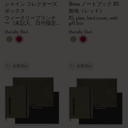
シャイン コレクターズ
Shine ノートブック XS
ボックス
無地（レッド）
ウィークリープランナ
XS, plain, hard cover, with
ー（未記入、日付指定
gift box
なし）、封筒、Kaweco
Metallic Red
Metallic Red
万年筆、メタリックレ
ッド
在庫切れ
在庫切れ