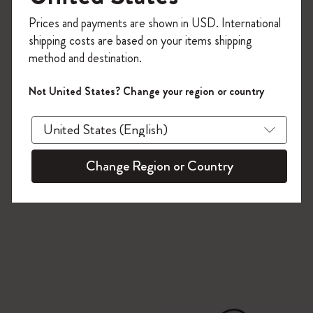
今すぐ会員登録して、コード
Prices and payments are shown in USD. International
「
WELCOME10
」を入力すると、初回注
shipping costs are based on your items shipping
文が10%オフ＋送料無料になります。セ
method and destination.
ール・アウトレット品は適用外。
Moleskineアカウントを作成して限定オフ
Not United States? Change your region or country
ァーや会員特典、さらに多くのインスピ
レーションを手に入れましょう。
今すぐ会員登録 !
Change Region or Country