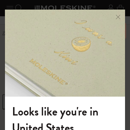
ニューを閉じる
ナビゲーションの切替
検索 (キーワードなど)
ログイ
カー
メニ
6,500円以上のご購入で送料無料
ホーム
ショップ
ギフト
ギフト
クリエイティブな発想を高めるギフト
フィルター
並び替え
Looks like you're in
296 プロダクツ
モレスキンの世界へようこそ
United States