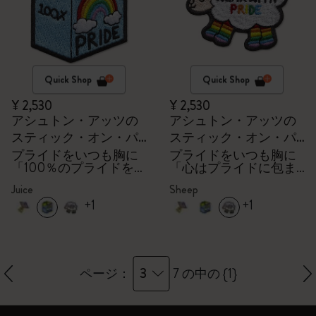
Quick Shop
Quick Shop
¥ 2,530
¥ 2,530
アシュトン・アッツの
アシュトン・アッツの
スティック・オン・パ
スティック・オン・パ
ッチ
ッチ
プライドをいつも胸に
プライドをいつも胸に
「100％のプライドをか
「心はプライドに包ま
けて」
れて」
Juice
Sheep
+1
+1
3
ページ：
7 の中の {1}