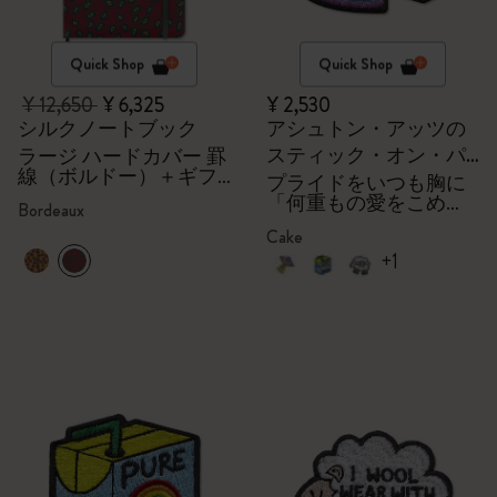
Quick Shop
Quick Shop
¥ 12,650
¥ 6,325
¥ 2,530
シルクノートブック
アシュトン・アッツの
スティック・オン・パ
ラージ ハードカバー 罫
線（ボルドー）＋ギフ
ッチ
プライドをいつも胸に
トボックス
「何重もの愛をこめ
Bordeaux
て」
Cake
+1