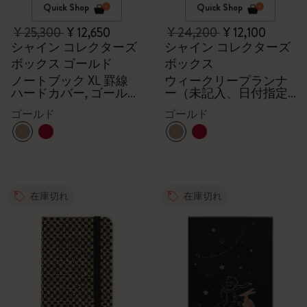
Quick Shop
Quick Shop
¥ 25,300
¥ 12,650
¥ 24,200
¥ 12,100
シャイン コレクターズ
シャイン コレクターズ
ボックス ゴールド
ボックス
ノートブック XL 罫線
ウィークリープランナ
ハードカバー, ゴールド
ー（未記入、日付指定
エンヴェロープ,
なし）、封筒、Kaweco
ゴールド
ゴールド
Kaweco（カヴェコ）万
万年筆、ゴールド
年筆（ブラック）
在庫切れ
在庫切れ