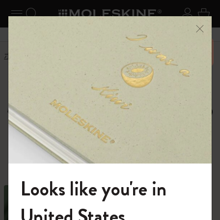
ニューを閉じる
ナビゲーションの切替
検索 (キーワードなど)
ログイ
カー
メニ
6,500円以上のご購入で送料無料
ホーム
ショップ
ノートブック
Moleskine Notebooks,
Journals and Cahiers
種類豊富なノートブックの中から、あなた
の才能を解き放つ1冊を。
Looks like you're in
モレスキンの世界へようこそ
United States