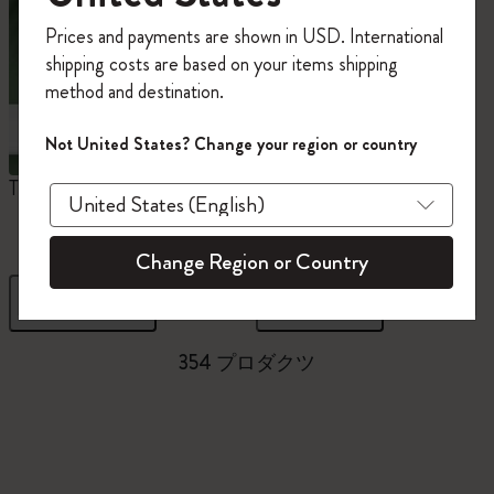
今すぐ会員登録して、コード
Prices and payments are shown in USD. International
「
WELCOME10
」を入力すると、初回注
shipping costs are based on your items shipping
文が10%オフ＋送料無料になります。セ
method and destination.
ール・アウトレット品は適用外。
Moleskineアカウントを作成して限定オフ
Not United States? Change your region or country
ァーや会員特典、さらに多くのインスピ
レーションを手に入れましょう。
The Original Notebook
ミニノートブックチャー
ム
今すぐ会員登録 !
Change Region or Country
フィルター
並び替え
354 プロダクツ