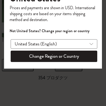
今すぐ会員登録して、コード
Prices and payments are shown in USD. International
「
WELCOME10
」を入力すると、初回注
shipping costs are based on your items shipping
文が10%オフ＋送料無料になります。セ
method and destination.
ール・アウトレット品は適用外。
Moleskineアカウントを作成して限定オフ
Not United States? Change your region or country
ァーや会員特典、さらに多くのインスピ
レーションを手に入れましょう。
The Original Notebook
ミニノートブックチャー
ム
今すぐ会員登録 !
Change Region or Country
フィルター
並び替え
354 プロダクツ