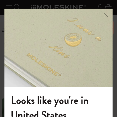
ニューを閉じる
ナビゲーションの切替
検索 (キーワードなど)
ログイ
カー
メニ
6,500円以上のご購入で送料無料
ホーム
ショップ
ノートブック
Moleskine Notebooks,
Journals and Cahiers
種類豊富なノートブックの中から、あなた
の才能を解き放つ1冊を。
Looks like you're in
モレスキンの世界へようこそ
United States