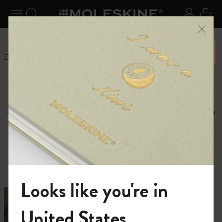
ニューを閉じる
ナビゲーションの切替
検索 (キーワードなど)
ログイ
カー
メニ
6,500円以上のご購入で送料無料
ホーム
ショップ
ノートブック
Moleskine Notebooks,
Journals and Cahiers
種類豊富なノートブックの中から、あなた
の才能を解き放つ1冊を。
Looks like you're in
モレスキンの世界へようこそ
United States