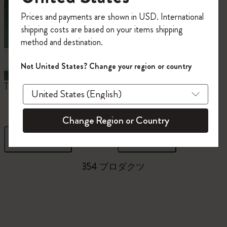
今すぐ会員登録して、コード
Prices and payments are shown in USD. International
「
WELCOME10
」を入力すると、初回注
shipping costs are based on your items shipping
文が10%オフ＋送料無料になります。セ
method and destination.
ール・アウトレット品は適用外。
Moleskineアカウントを作成して限定オフ
Not United States? Change your region or country
ァーや会員特典、さらに多くのインスピ
レーションを手に入れましょう。
The Original Notebook
ミニノートブックチャー
ム
今すぐ会員登録 !
Change Region or Country
フィルター
並び替え
354 プロダクツ