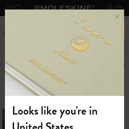
ニューを閉じる
ナビゲーションの切替
検索 (キーワードなど)
ログイ
カー
メニ
6,500円以上のご購入で送料無料
ホーム
ショップ
ノートブック
Moleskine Notebooks,
Journals and Cahiers
種類豊富なノートブックの中から、あなた
の才能を解き放つ1冊を。
Looks like you're in
モレスキンの世界へようこそ
United States