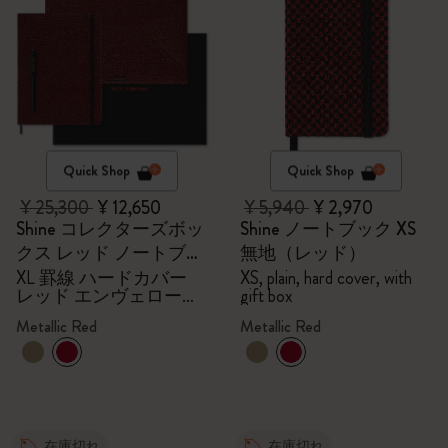
Quick Shop
Quick Shop
¥ 25,300
¥ 12,650
¥ 5,940
¥ 2,970
Shine コレクターズボッ
Shine ノートブック XS
クス レッド ノートブッ
無地（レッド）
ク
XL 罫線 ハードカバー
XS, plain, hard cover, with
レッド エンヴェロープ
gift box
Kaweco（カヴェコ）万
Metallic Red
Metallic Red
年筆（ブラック）
在庫切れ
在庫切れ