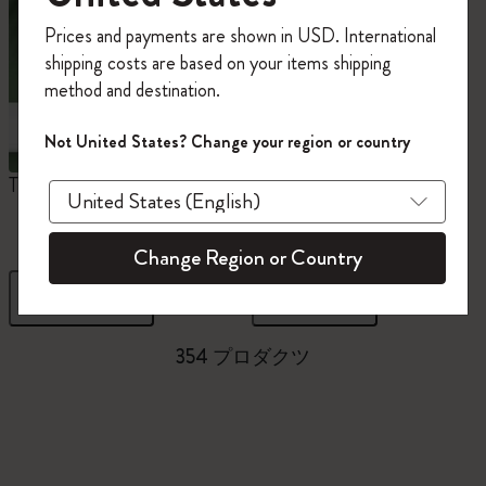
今すぐ会員登録して、コード
Prices and payments are shown in USD. International
「
WELCOME10
」を入力すると、初回注
shipping costs are based on your items shipping
文が10%オフ＋送料無料になります。セ
method and destination.
ール・アウトレット品は適用外。
Moleskineアカウントを作成して限定オフ
Not United States? Change your region or country
ァーや会員特典、さらに多くのインスピ
レーションを手に入れましょう。
The Original Notebook
ミニノートブックチャー
ム
今すぐ会員登録 !
Change Region or Country
フィルター
並び替え
354 プロダクツ