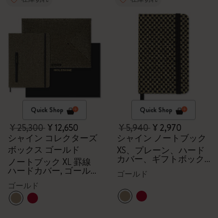
Quick Shop
Quick Shop
¥ 25,300
¥ 12,650
¥ 5,940
¥ 2,970
シャイン コレクターズ
シャイン ノートブック
ボックス ゴールド
XS、プレーン、ハード
カバー、ギフトボック
ノートブック XL 罫線
ス付、ゴールド
ハードカバー, ゴールド
ゴールド
エンヴェロープ,
ゴールド
Kaweco（カヴェコ）万
年筆（ブラック）