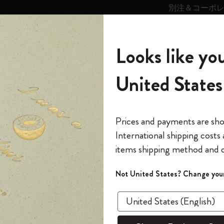
別注＆コーポ
キンス
パーソナライズサ
ストー
モレスキン
Looks like you
ービス
リー
の世界
テゴリ
サブカテゴリ
サブカテゴリ
United States
6,500円以上のご購入で送料無料
モレスキンの世界
ノートブック
ダイアリー
すべて見る
モレスキンスマート
Reframe サングラス
キム・ジョンギコレクション
すべて見る
アートを愛する方への贈り物
カントリー・テーマ・ピンズ・コレク
プライドをいつも胸に
スマートライティング・システム
Notes
ション
The Original Notebook
パーソナル・ダイアリー
スマートライティング・システム
Blackwing x モレスキン
ムーミン コレクション
Impressions of Impressionism コレクショ
バックパック
プロフェッショナルへの贈り物
Mardi Mercredi × モレスキン
スマートノートブック
モレスキン Journal
10% オフと送料無料
*
メールアドレス
Prices and payments are sh
ン
で1冊無料
International shipping costs
ミニノートブックチャーム
12カ月ダイアリー
モレスキンスマートスマートとは
Kaweco x モレスキン
キム・ジョンギコレクション
限定版バックパック
ミニマリストへの贈り物
スマートダイアリー
モレスキン Planner
月有効）
限定版ノートブック
モレスキンの世
カサ・バトリョ 限定版コレクション
items shipping method and d
の先行アクセス
*
パスワード
カイエ ＆ ジャーナル
15ヶ月プランナー
アプリ・サービス
ペン & ペンシル
「Alice's Adventures in Wonderland」コレ
Shopper paper – made Collection
マキシマリストへの贈り物
プライズ
無限のインスピレーションのために
クション
ゴッホ美術館
報をいち早くチェック
Not United States? Change your
今すぐ会員登録
カスタムノートブック
18ヶ月プランナー
アクセサリー＆リフィル
デバイスバッグ & バックパック
ファッションを愛する方への贈り物
ス
パスワードを忘れた方はこち
「
WELCOME10
」を
『ロード・オブ・ザ・リング』コレク
このデバイスで情
限定版
ウィークリープランナー
ション
Legendary
旅人への贈り物
回注文が10%オフ
ます。セール・ア