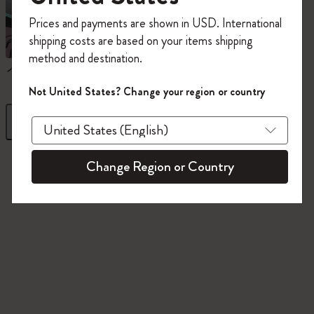
今すぐ会員登録して、コード
Prices and payments are shown in USD. International
「
WELCOME10
」を入力すると、初回注
shipping costs are based on your items shipping
文が10%オフ＋送料無料になります。セ
method and destination.
ール・アウトレット品は適用外。
ノートブック
ダイアリー
Moleskineアカウントを作成して限定オフ
Not United States? Change your region or country
ァーや会員特典、さらに多くのインスピ
レーションを手に入れましょう。
フィルター
並び替え
今すぐ会員登録 !
845 プロダクツ
Change Region or Country