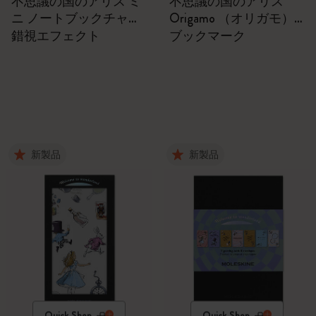
不思議の国のアリス ミ
不思議の国のアリス
ニ ノートブックチャー
Origamo （オリガモ）
ム
ブックマーク
錯視エフェクト
ブックマーク
新製品
新製品
Quick Shop
Quick Shop