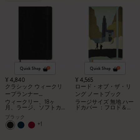
Quick Shop
Quick Shop
¥ 4,840
¥ 4,565
クラシック ウィークリ
ロード・オブ・ザ・リ
ープランナー
ング ノートブック
2026/2027
ウィークリー、18ヶ
ラージサイズ 無地 ハー
月、ラージ、ソフトカ
ドカバー ：フロド＆サ
バー
ム
ブラック
+1