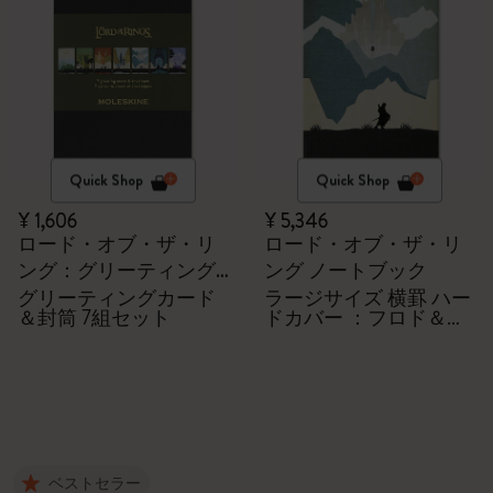
Quick Shop
Quick Shop
¥ 1,606
¥ 5,346
ロード・オブ・ザ・リ
ロード・オブ・ザ・リ
ング：グリーティング
ング ノートブック
カード セット
グリーティングカード
ラージサイズ 横罫 ハー
＆封筒 7組セット
ドカバー ：フロド＆サ
ム
ベストセラー