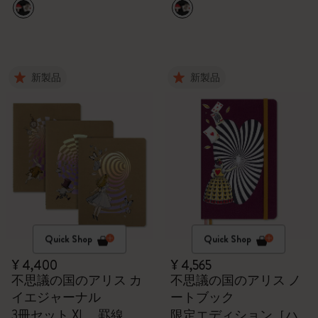
新製品
新製品
Quick Shop
Quick Shop
¥ 4,400
¥ 4,565
不思議の国のアリス カ
不思議の国のアリス ノ
イエジャーナル
ートブック
3冊セット XL、罫線
限定エディション［ハ