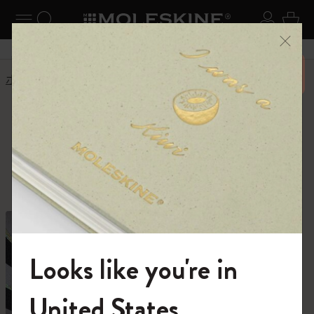
ニューを閉じる
ナビゲーションの切替
検索 (キーワードなど)
ログイ
カー
メニ
6,500円以上のご購入で送料無料
ホーム
ショップ
ショップ
創作活動に必要なすべて。
Looks like you're in
モレスキンの世界へようこそ
United States