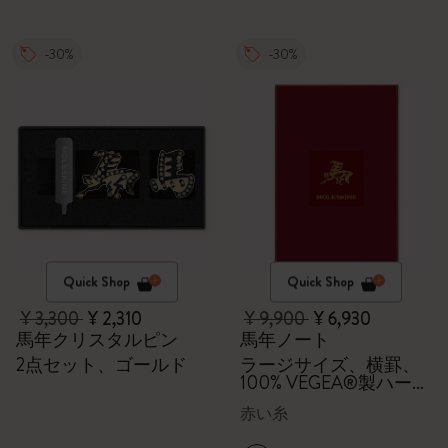
-30%
-30%
Quick Shop
Quick Shop
¥ 3,300
¥ 2,310
¥ 9,900
¥ 6,930
馬年クリスタルピン
馬年ノート
2点セット、ゴールド
ラージサイズ、横罫、
100% VEGEA®製ハード
カバー、ギフトボック
赤い糸
ス付き