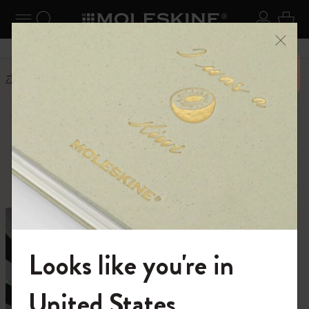
ニューを閉じる
ナビゲーションの切替
検索 (キーワードなど)
ログイ
カー
メニ
6,500円以上のご購入で送料無料
ホーム
ショップ
ショップ
創作活動に必要なすべて。
Looks like you're in
モレスキンの世界へようこそ
United States