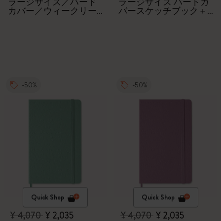
クス
ラージサイズ／ハード
ラージサイズ ハードカ
カバー／ウィークリー
バースケッチブック＋
／18ヶ月
水彩色鉛筆5本セット
-50%
-50%
Quick Shop
Quick Shop
¥ 4,070
¥ 2,035
¥ 4,070
¥ 2,035