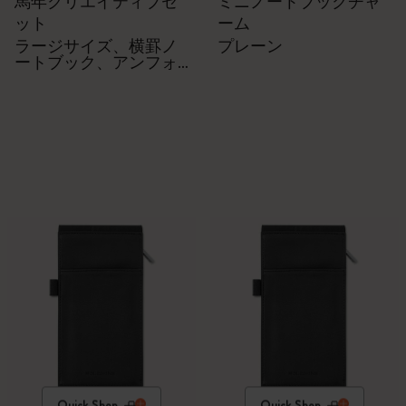
馬年クリエイティブセ
ミニノートブックチャ
ット
ーム
ラージサイズ、横罫ノ
プレーン
ートブック、アンフォ
ールディング「エンド
レス」ノートブック、
カヴェコペン、和紙テ
ープ2巻、ギフトボック
ス付き
Quick Shop
Quick Shop