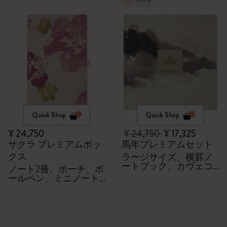
Quick Shop
Quick Shop
¥ 24,750
¥ 24,750
¥ 17,325
サクラ プレミアムボッ
馬年プレミアムセット
クス
ラージサイズ、横罫ノ
ートブック、カヴェコ
ノート2冊、ポーチ、ボ
ペン、100% VEGEA®ノ
ールペン、ミニノート
ートブック、VEGEA®
チャーム
ラゲージタグ