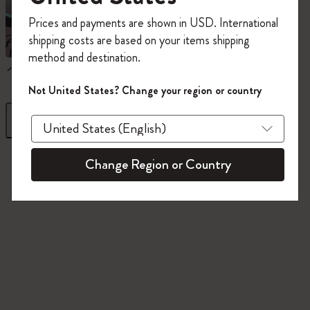
今すぐ会員登録して、コード
Prices and payments are shown in USD. International
「
WELCOME10
」を入力すると、初回注
shipping costs are based on your items shipping
文が10%オフ＋送料無料になります。セ
method and destination.
ール・アウトレット品は適用外。
ノートブック
ダイアリー
Moleskineアカウントを作成して限定オフ
Not United States? Change your region or country
ァーや会員特典、さらに多くのインスピ
レーションを手に入れましょう。
フィルター
並び替え
今すぐ会員登録 !
845 プロダクツ
Change Region or Country