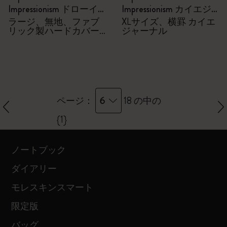
Impressionism ドローイ
Impressionism カイエジ
ングギフトボックス
ャーナル
ラージ、無地、ファブ
XLサイズ、横罫 カイエ
リック製ハードカバー
ジャーナル
付きノートブック、水
彩色鉛筆6本
6
ページ：
18 の中の
{1}
ノートブック
ダイアリー
モレスキンスマート
限定版
バッグ