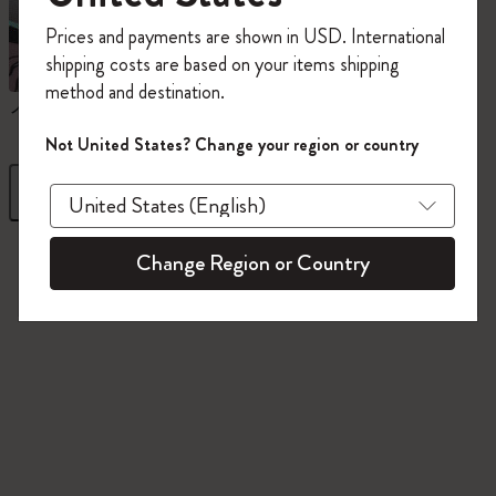
今すぐ会員登録して、コード
Prices and payments are shown in USD. International
「
WELCOME10
」を入力すると、初回注
shipping costs are based on your items shipping
文が10%オフ＋送料無料になります。セ
method and destination.
ール・アウトレット品は適用外。
ノートブック
ダイアリー
Moleskineアカウントを作成して限定オフ
Not United States? Change your region or country
ァーや会員特典、さらに多くのインスピ
レーションを手に入れましょう。
フィルター
並び替え
今すぐ会員登録 !
845 プロダクツ
Change Region or Country