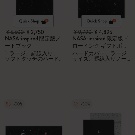
Quick Shop
Quick Shop
¥ 5,500
¥ 2,750
¥ 9,790
¥ 4,895
NASA-inspired 限定版ノ
NASA-inspired 限定版ド
ートブック
ローイング ギフトボッ
クス
"- ラージ、罫線入り、
ハードカバー、ラージ
ソフトタッチのハード
サイズ、罫線入りノー
カバー - ギフトボック
トブック。ブラックウ
ス付き "
ィング特製の鉛筆4本、
ピン2本
-50%
-50%