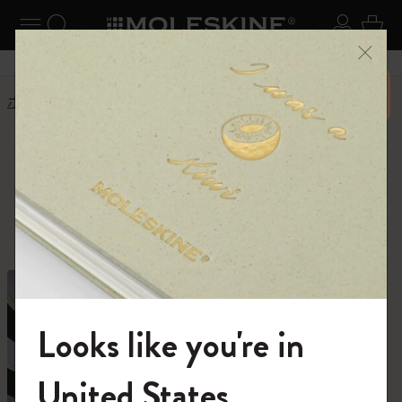
ニューを閉じる
ナビゲーションの切替
検索 (キーワードなど)
ログイ
カー
メニ
6,500円以上のご購入で送料無料
ホーム
ショップ
ショップ
創作活動に必要なすべて。
Looks like you're in
モレスキンの世界へようこそ
United States