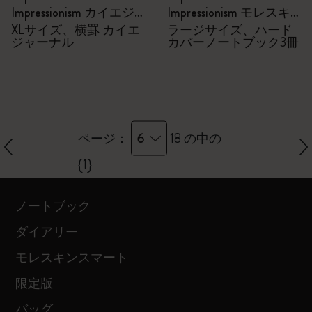
Impressionism カイエジ
Impressionism モレスキ
ャーナル
ン会員限定の特別セッ
XLサイズ、横罫 カイエ
ラージサイズ、ハード
ジャーナル
カバーノートブック3冊
ト - ノートブック
6
ページ：
18 の中の
{1}
ノートブック
ダイアリー
モレスキンスマート
限定版
バッグ