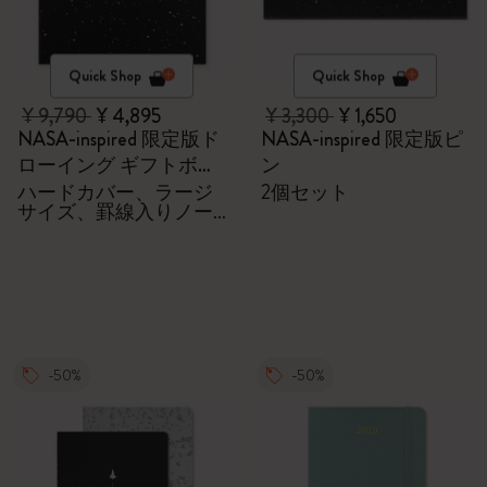
Quick Shop
Quick Shop
¥ 9,790
¥ 4,895
¥ 3,300
¥ 1,650
NASA-inspired 限定版ド
NASA-inspired 限定版ピ
ローイング ギフトボッ
ン
クス
ハードカバー、ラージ
2個セット
サイズ、罫線入りノー
トブック。ブラックウ
ィング特製の鉛筆4本、
ピン2本
-50%
-50%