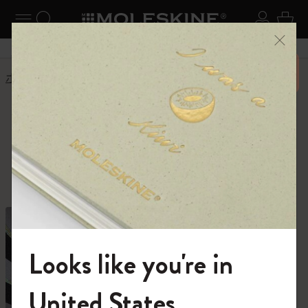
ニューを閉じる
ナビゲーションの切替
検索 (キーワードなど)
ログイ
カー
メニ
6,500円以上のご購入で送料無料
ホーム
ショップ
ショップ
創作活動に必要なすべて。
Looks like you're in
モレスキンの世界へようこそ
United States