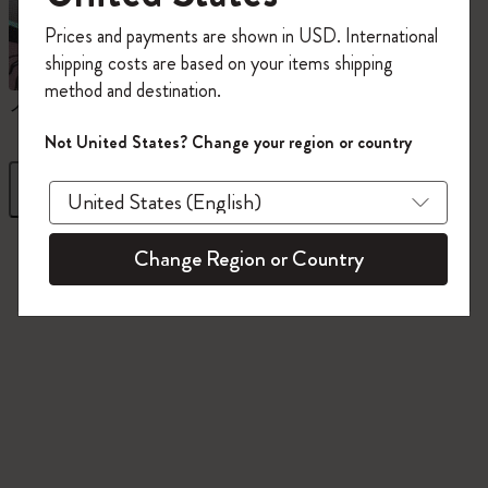
今すぐ会員登録して、コード
Prices and payments are shown in USD. International
「
WELCOME10
」を入力すると、初回注
shipping costs are based on your items shipping
文が10%オフ＋送料無料になります。セ
method and destination.
ール・アウトレット品は適用外。
ノートブック
ダイアリー
Moleskineアカウントを作成して限定オフ
Not United States? Change your region or country
ァーや会員特典、さらに多くのインスピ
レーションを手に入れましょう。
フィルター
並び替え
今すぐ会員登録 !
845 プロダクツ
Change Region or Country