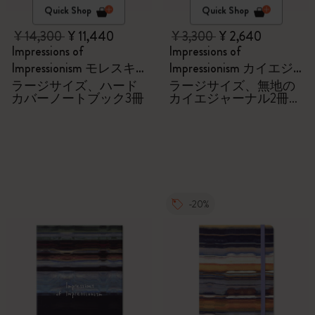
Quick Shop
Quick Shop
¥ 14,300
¥ 11,440
¥ 3,300
¥ 2,640
Impressions of
Impressions of
Impressionism モレスキ
Impressionism カイエジ
ン会員限定の特別セッ
ャーナル
ラージサイズ、ハード
ラージサイズ、無地の
カバーノートブック3冊
カイエジャーナル2冊セ
ト - ノートブック
ット
-20%