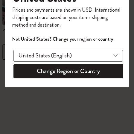
今すぐ会員登録して、コード
Prices and payments are shown in USD. International
「
WELCOME10
」を入力すると、初回注
shipping costs are based on your items shipping
文が10%オフ＋送料無料になります。セ
method and destination.
ール・アウトレット品は適用外。
ノートブック
ダイアリー
Moleskineアカウントを作成して限定オフ
Not United States? Change your region or country
ァーや会員特典、さらに多くのインスピ
レーションを手に入れましょう。
フィルター
並び替え
今すぐ会員登録 !
845 プロダクツ
Change Region or Country