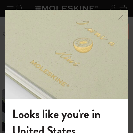
ニューを閉じる
ナビゲーションの切替
検索 (キーワードなど)
ログイ
カー
メニ
6,500円以上のご購入で送料無料
ホーム
ショップ
ショップ
創作活動に必要なすべて。
Looks like you're in
モレスキンの世界へようこそ
United States