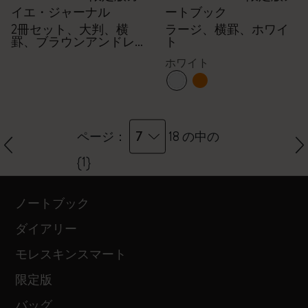
イエ・ジャーナル
ートブック
2冊セット、大判、横
ラージ、横罫、ホワイ
罫、ブラウンアンドレ
ト
ッド
ホワイト
7
ページ：
18 の中の
{1}
ノートブック
ダイアリー
モレスキンスマート
限定版
バッグ