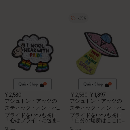
-25%
Quick Shop
Quick Shop
¥ 2,530
¥ 2,530
¥ 1,897
アシュトン・アッツの
アシュトン・アッツの
スティック・オン・パ
スティック・オン・パ
ッチ
ッチ
プライドをいつも胸に
プライドをいつも胸に
「心はプライドに包ま
「自分の場所はここに
れて」
ある」
Sheep
Space