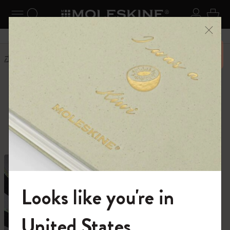
ニューを閉じる
ナビゲーションの切替
検索 (キーワードなど)
ログイ
カー
メニ
6,500円以上のご購入で送料無料
ホーム
ショップ
ショップ
創作活動に必要なすべて。
Looks like you're in
モレスキンの世界へようこそ
United States