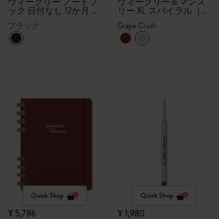
リー XL スパイラル（グ
ウィークリー ノートブ
ウィークリー＆マンス
ック 日付なし 12か月 ラ
リー XL スパイラル（グ
レープクラッシュ）
ージ ハードカバー（ブ
レープクラッシュ）
ブラック
Grape Crush
ラック）
Quick Shop
Quick Shop
¥ 5,786
¥ 1,980