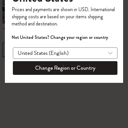
今すぐ会員登録して、コード
Prices and payments are shown in USD. International
「
WELCOME10
」を入力すると、初回注
shipping costs are based on your items shipping
文が10%オフ＋送料無料になります。セ
method and destination.
ール・アウトレット品は適用外。
ノートブック
ダイアリー
Moleskineアカウントを作成して限定オフ
Not United States? Change your region or country
ァーや会員特典、さらに多くのインスピ
レーションを手に入れましょう。
フィルター
並び替え
今すぐ会員登録 !
845 プロダクツ
Change Region or Country