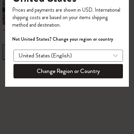
今すぐ会員登録して、コード
Prices and payments are shown in USD. International
「
WELCOME10
」を入力すると、初回注
shipping costs are based on your items shipping
文が10%オフ＋送料無料になります。セ
method and destination.
ール・アウトレット品は適用外。
ノートブック
ダイアリー
Moleskineアカウントを作成して限定オフ
Not United States? Change your region or country
ァーや会員特典、さらに多くのインスピ
レーションを手に入れましょう。
フィルター
並び替え
今すぐ会員登録 !
845 プロダクツ
Change Region or Country