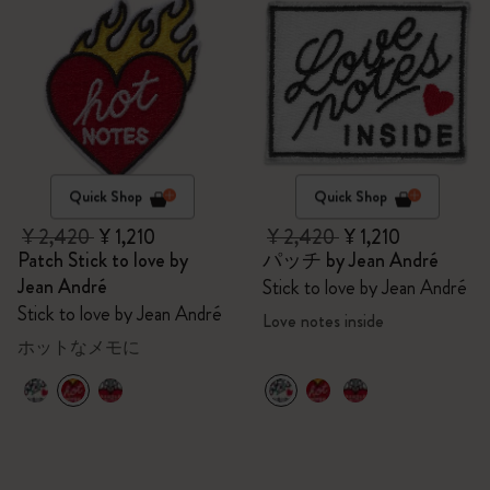
Quick Shop
Quick Shop
¥ 2,420
¥ 1,210
¥ 2,420
¥ 1,210
Patch Stick to love by
パッチ by Jean André
Jean André
Stick to love by Jean André
Stick to love by Jean André
Love notes inside
ホットなメモに