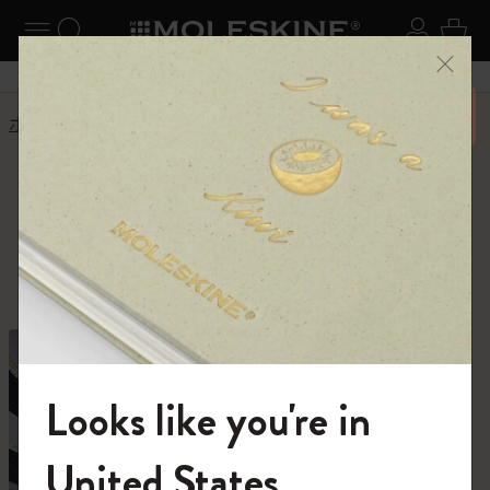
ニューを閉じる
ナビゲーションの切替
検索 (キーワードなど)
ログイ
カー
メニ
6,500円以上のご購入で送料無料
ホーム
ショップ
ショップ
創作活動に必要なすべて。
Looks like you're in
モレスキンの世界へようこそ
United States