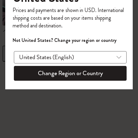
今すぐ会員登録して、コード
Prices and payments are shown in USD. International
「
WELCOME10
」を入力すると、初回注
shipping costs are based on your items shipping
文が10%オフ＋送料無料になります。セ
method and destination.
ール・アウトレット品は適用外。
ノートブック
ダイアリー
Moleskineアカウントを作成して限定オフ
Not United States? Change your region or country
ァーや会員特典、さらに多くのインスピ
レーションを手に入れましょう。
フィルター
並び替え
今すぐ会員登録 !
845 プロダクツ
Change Region or Country