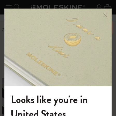
ニューを閉じる
ナビゲーションの切替
検索 (キーワードなど)
ログイ
カー
メニ
6,500円以上のご購入で送料無料
ホーム
ショップ
ショップ
創作活動に必要なすべて。
Looks like you're in
モレスキンの世界へようこそ
United States