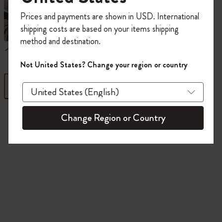
今すぐ会員登録して、コード
Prices and payments are shown in USD. International
「
WELCOME10
」を入力すると、初回注
shipping costs are based on your items shipping
文が10%オフ＋送料無料になります。セ
method and destination.
ール・アウトレット品は適用外。
ノートブック
ダイアリー
Moleskineアカウントを作成して限定オフ
Not United States? Change your region or country
ァーや会員特典、さらに多くのインスピ
レーションを手に入れましょう。
フィルター
並び替え
今すぐ会員登録 !
845 プロダクツ
Change Region or Country