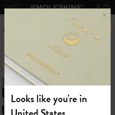
ニューを閉じる
ナビゲーションの切替
検索 (キーワードなど)
ログイ
カー
メニ
6,500円以上のご購入で送料無料
ホーム
ショップ
ショップ
創作活動に必要なすべて。
Looks like you're in
モレスキンの世界へようこそ
United States