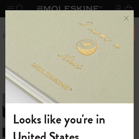
ニューを閉じる
ナビゲーションの切替
検索 (キーワードなど)
ログイ
カー
メニ
6,500円以上のご購入で送料無料
ホーム
ショップ
ショップ
創作活動に必要なすべて。
Looks like you're in
モレスキンの世界へようこそ
United States