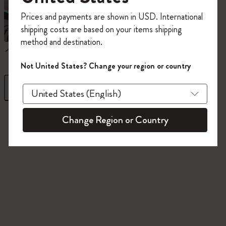
今すぐ会員登録して、コード
Prices and payments are shown in USD. International
「
WELCOME10
」を入力すると、初回注
shipping costs are based on your items shipping
文が10%オフ＋送料無料になります。セ
method and destination.
ール・アウトレット品は適用外。
ノートブック
ダイアリー
Moleskineアカウントを作成して限定オフ
Not United States? Change your region or country
ァーや会員特典、さらに多くのインスピ
レーションを手に入れましょう。
フィルター
並び替え
今すぐ会員登録 !
845 プロダクツ
Change Region or Country