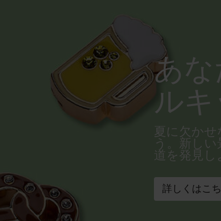
あな
ルキ
夏に欠かせ
う。新しい
道を発見し
詳しくはこ