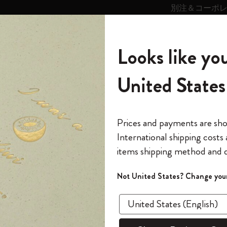
別注＆コーポ
キンス
パーソナライズサ
ストー
モレスキン
Looks like you
ービス
リー
の世界
テゴリ
サブカテゴリ
サブカテゴリ
United States
6,500円以上のご購入で送料無料
モレスキンの世界
ノートブック
ダイアリー
すべて見る
モレスキンスマート
Reframe サングラス
キム・ジョンギコレクション
すべて見る
アートを愛する方への贈り物
カントリー・テーマ・ピンズ・コレク
プライドをいつも胸に
スマートライティング・システム
Notes
ション
スライド表示0
The Original Notebook
パーソナル・ダイアリー
スマートライティング・システム
Blackwing x モレスキン
ムーミン コレクション
Impressions of Impressionism コレクショ
バックパック
プロフェッショナルへの贈り物
Mardi Mercredi × モレスキン
スマートノートブック
モレスキン Journal
10% オフと送料無料
*
メールアドレス
スライド表示5
Prices and payments are sh
ン
で1冊無料
International shipping costs
ミニノートブックチャーム
12カ月ダイアリー
モレスキンスマートスマートとは
Kaweco x モレスキン
キム・ジョンギコレクション
限定版バックパック
ミニマリストへの贈り物
スマートダイアリー
モレスキン Planner
月有効）
モレスキンの世
カサ・バトリョ 限定版コレクション
items shipping method and d
の先行アクセス
*
パスワード
カイエ ＆ ジャーナル
15ヶ月プランナー
アプリ・サービス
ペン & ペンシル
「Alice's Adventures in Wonderland」コレ
Shopper paper – made Collection
マキシマリストへの贈り物
プライズ
クション
ゴッホ美術館
報をいち早くチェック
スラ
Not United States? Change your
今すぐ会員登録
カスタムノートブック
18ヶ月プランナー
アクセサリー＆リフィル
デバイスバッグ & バックパック
ファッションを愛する方への贈り物
ス
パスワードを忘れた方はこち
「
WELCOME10
」を
『ロード・オブ・ザ・リング』コレク
あるページから始まる物語
このデバイスで情
限定版
ウィークリープランナー
ション
Legendary
旅人への贈り物
回注文が10%オフ
ます。セール・ア