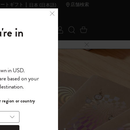
レートギフト
店舗検索
日本 (日本語)
夏のセ
アウトレ
're in
ログイン
検索 (キーワードな
カート 0 アイ
ール
ット
メニューを閉じる
へようこそ
own in USD.
 are based on your
界へようこそ
estination.
パスワードを表示
イド表示1
 region or country
して、コード
ら
入力すると、初
報を保存する
(任意)
＋送料無料になり
ウトレット品は