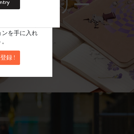
レーム サングラス）
ntry
。
ントを作成して限定
典、さらに多く
ョンを手に入れ
う。
登録 !