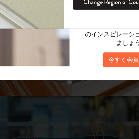
unglasses（リフ
Change Region or Cou
セット
デイリープランナー
カラーパターン ノートブック
健康を愛する方への贈り物です
ログイン
適用外
表示4
Moleskineアカウ
パッションジャーナル
マンスリープランナー
サクラコレクション
趣味を愛する方へのギフト
あなたにぴったりの一本を選ぼう
オファーや会員特
のインスピレーシ
スチューデントカイエジャーナル
プランナー
馬年コレクション
卒業祝い
ましょ
スライド表示2
アートコレクション
限定版ダイアリー
ミニノートブックチャーム
ノートブック
今すぐ会員
プロコレクション
プロコレクション
BLACKPINK × モレスキン コレクショ
ン
スライド表示3
ライフプランナー・コレクション
ISSEY MIYAKE | モレスキン のコレク
アカデミック・プランナー
ション
ナサにインスパイアされたコレクショ
ン
Impressions of Impressionism コレクショ
ン