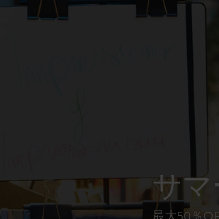
ピーナッツ限定コレクション
プレシャス & エシカル コレクション
City Guide Notebooks LUXE x モレスキ
ン
カサ・バトリョ 限定版コレクション
アイ アム ザ シティ コレクション
星の王子さま
サマ
Mardi Mercredi × モレスキン
ハリー・ポッターの呪文コレクション
最大50％O