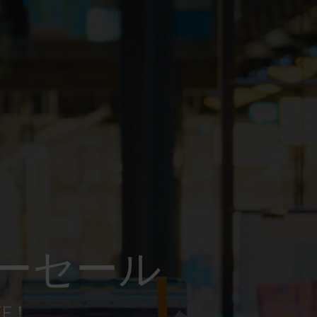
ーセール
FF！