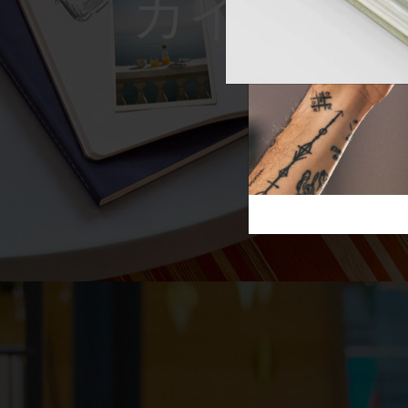
Reframe S
芸術と文化
モレスキン Foundation
アカウントを作成する
サブカテゴリ
スライド
バッグ
サブカテゴリ
ギフト
サブカテゴリ
ピン
サブカテゴリ
パッチ
サブカテゴリ