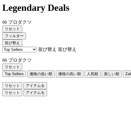
Legendary Deals
66 プロダクツ
リセット
フィルター
並び替え
並び替え
並び替え
66 プロダクツ
リセット
Top Sellers
価格の低い順
価格の高い順
人気順
新しい順
Za
リセット
アイテムを
リセット
アイテムを