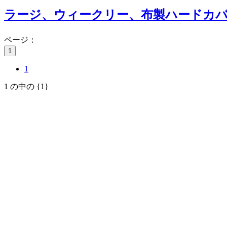
ラージ、ウィークリー、布製ハードカ
ページ：
1
1
1 の中の {1}